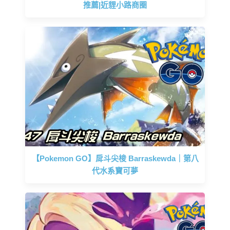
推薦|近貍小路商圈
【Pokemon GO】戽斗尖梭 Barraskewda｜第八
代水系寶可夢