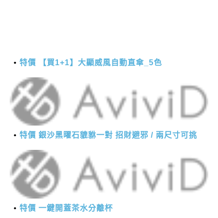
特價 【買1+1】大顯威風自動直傘_5色
特價 銀沙黑曜石貔貅一對 招財避邪 / 兩尺寸可挑
特價 一鍵開蓋茶水分離杯