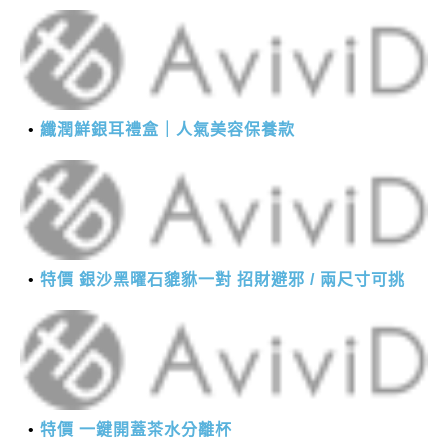
纖潤鮮銀耳禮盒｜人氣美容保養款
特價 銀沙黑曜石貔貅一對 招財避邪 / 兩尺寸可挑
特價 一鍵開蓋茶水分離杯