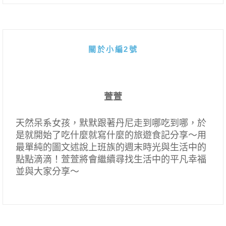
關於小編2號
萱萱
天然呆系女孩，默默跟著丹尼走到哪吃到哪，於
是就開始了吃什麼就寫什麼的旅遊食記分享～用
最單純的圖文述說上班族的週末時光與生活中的
點點滴滴！萱萱將會繼續尋找生活中的平凡幸福
並與大家分享～