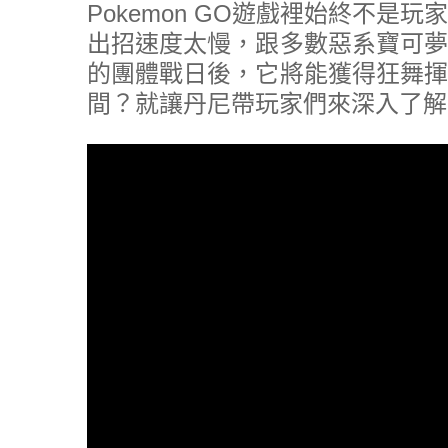
Pokemon GO遊戲裡始終不
出招速度太慢，跟多數惡系寶可夢
的團體戰日後，它將能獲得狂舞揮
間？就讓丹尼帶玩家們來深入了解