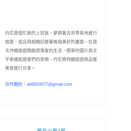
丹尼是個忙碌的上班族，夢想著去世界各地進行
旅遊，並且用相機記錄著每個美好的畫面，在首
次沖繩旅遊開啟部落客的生活，簡單的圖片與文
字串連起旅者們的思想，丹尼將持續旅遊與品嘗
美食進行分享。
合作邀約：a66550077@gmail.com
關於小編2號