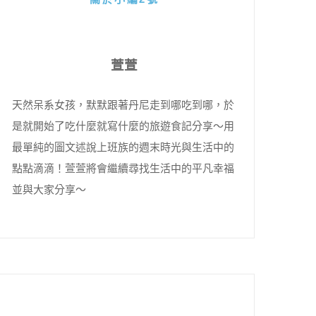
萱萱
天然呆系女孩，默默跟著丹尼走到哪吃到哪，於
是就開始了吃什麼就寫什麼的旅遊食記分享～用
最單純的圖文述說上班族的週末時光與生活中的
點點滴滴！萱萱將會繼續尋找生活中的平凡幸福
並與大家分享～