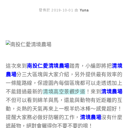
發佈於 2019-10-01 由
Yuna
這次來到
南投仁愛清境農場
踏青，小編即將把
清境
農場
分三大區塊與大家介紹，另外提供最有效率的
一條龍路線，保證園內每個區塊都可以走透透加上
不能錯過最新的
清境高空景觀步道
！來到
清境農場
不但可以看到綿羊與馬，還能與動物有近距離的互
動，炎熱的天氣再來上一根羊奶冰棒～感覺超好！
提醒大家務必做好防曬的工作，
清境農場
沒有什麼
遮蔽物，絕對會曬得你不要不要的唷！