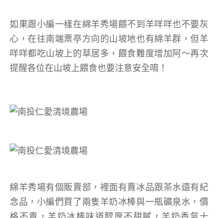
如果跟小編一樣在綿羊秀場餵不到羊咩咩也不要灰
心，在往南端票亭方向的山坡地也有綿羊群，但羊
咩咩都吃山坡上的草居多，餵食難度增加阿～再次
提醒各位在山坡上餵食也要注意安全唷！
綿羊秀場有個販賣部，裡面有賣冰品跟茶水還有紀
念品，小編們買了兩隻羊奶冰棒與一瓶礦泉水，價
格不貴，羊奶冰棒味道醇厚不甜膩，羊奶香氣十