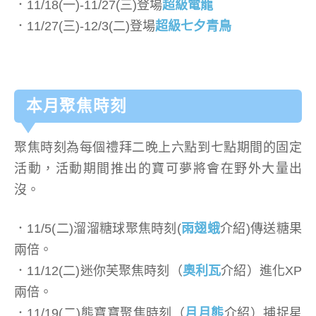
．11/18(一)-11/27(三)登場
超級電龍
．11/27(三)-12/3(二)登場
超級七夕青鳥
本月聚焦時刻
聚焦時刻為每個禮拜二晚上六點到七點期間的固定
活動，活動期間推出的寶可夢將會在野外大量出
沒。
．11/5(二)溜溜糖球聚焦時刻(
雨翅蛾
介紹)傳送糖果
兩倍。
．11/12(二)迷你芙聚焦時刻（
奧利瓦
介紹）進化XP
兩倍。
．11/19(二)熊寶寶聚焦時刻（
月月熊
介紹）捕捉星