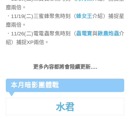
塵兩倍。
．11/19(二)三蜜蜂聚焦時刻（
蜂女王
介紹）捕捉星
塵兩倍。
．11/26(二)電電蟲聚焦時刻（
蟲電寶
與
鍬農炮蟲
介
紹）捕捉XP兩倍。
更多內容都將會陸續更新….
本月暗影團體戰
水君