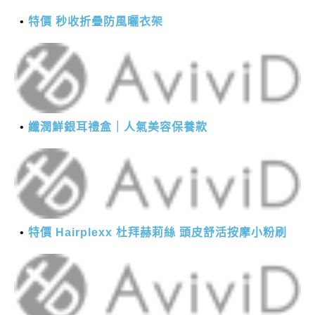
特價 秒收折疊防風曬衣架
纖潤鮮銀耳禮盒｜人氣美容保養款
特價 Hairplexx 杜拜赫莉絲 頭皮舒活按摩小粉刷