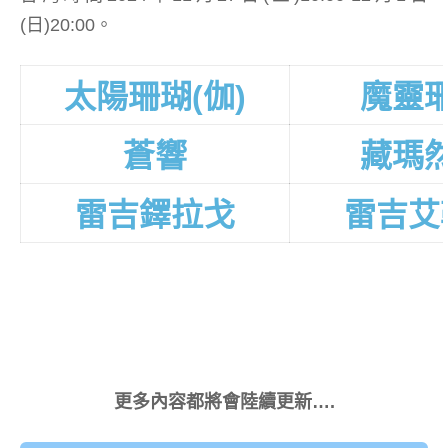
(日)20:00。
太陽珊瑚(伽)
魔靈
蒼響
藏瑪
雷吉鐸拉戈
雷吉艾
更多內容都將會陸續更新….