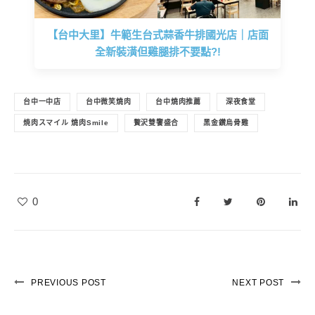
【台中大里】牛範生台式蒜香牛排國光店｜店面
全新裝潢但雞腿排不要點?!
台中一中店
台中微笑燒肉
台中燒肉推薦
深夜食堂
焼肉スマイル 燒肉Smile
贅沢雙饗盛合
黑金鑽烏骨雞
0
PREVIOUS POST
NEXT POST