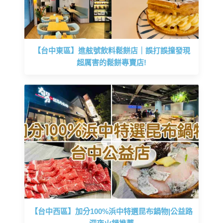
【台中東區】進舷號飲料鬆餅店｜誤打誤撞發現
超厲害的鬆餅專賣店!
【台中西區】加分100%浜中特選昆布鍋物|公益路