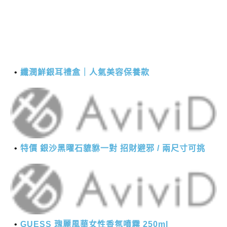
纖潤鮮銀耳禮盒｜人氣美容保養款
特價 銀沙黑曜石貔貅一對 招財避邪 / 兩尺寸可挑
GUESS 瑰麗風華女性香氛噴霧 250ml