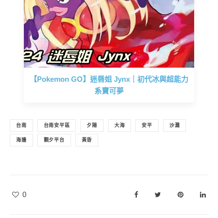
【Pokemon GO】迷唇姐 Jynx｜初代冰與超能力
系寶可夢
台南
台南安平區
夕陽
大海
安平
沙灘
海邊
觀夕平台
黃昏
0