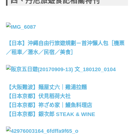
四、丹尼旅遊食記相關特刊
【日本】沖繩自由行旅遊規劃－首沖懶人包［機票
／租車／潛水／民宿／美食］
【大阪難波】麺屋丈六｜雞湯拉麵
【日本京都】伏見稻荷大社
【日本京都】祢ざめ家｜鰻魚料理店
【日本京都】銀次郎 STEAK & WINE