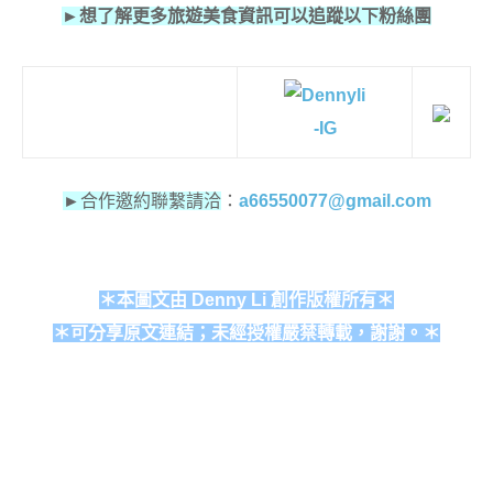
►想了解更多旅遊美食資訊可以追蹤以下粉絲團
►
合作邀約聯繫請洽
：
a66550077@gmail.com
＊本圖文由 Denny Li 創作版權所有＊
＊可分享原文連結；未經授權嚴禁轉載，謝謝。＊