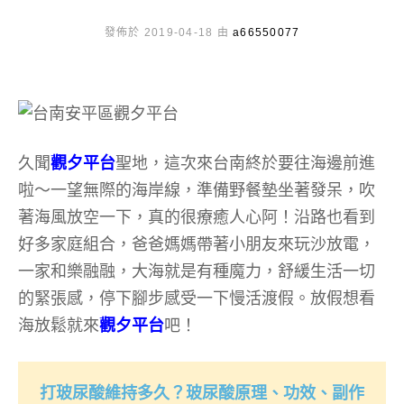
發佈於 2019-04-18 由
a66550077
久聞
觀夕平台
聖地，這次來台南終於要往海邊前進
啦～一望無際的海岸線，準備野餐墊坐著發呆，吹
著海風放空一下，真的很療癒人心阿！沿路也看到
好多家庭組合，爸爸媽媽帶著小朋友來玩沙放電，
一家和樂融融，大海就是有種魔力，舒緩生活一切
的緊張感，停下腳步感受一下慢活渡假。放假想看
海放鬆就來
觀夕平台
吧！
打玻尿酸維持多久？玻尿酸原理、功效、副作