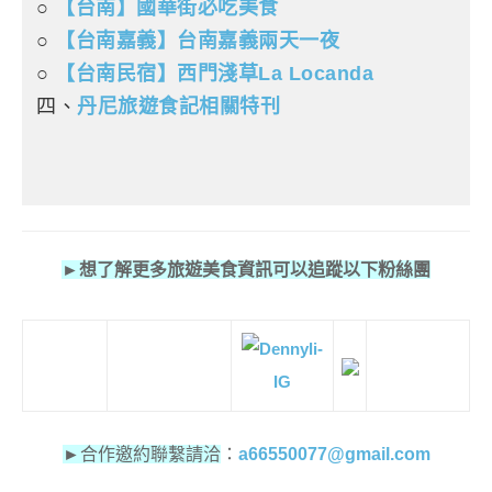
○
【台南】國華街必吃美食
○
【台南嘉義】台南嘉義兩天一夜
○
【台南民宿】西門淺草La Locanda
四、
丹尼旅遊食記相關特刊
►想了解更多旅遊美食資訊可以追蹤以下粉絲團
►
合作邀約聯繫請洽
：
a66550077@gmail.com