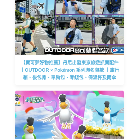
【寶可夢好物推薦】丹尼出發東京旅遊抓寶配件
｜OUTDOOR × Pokémon 系列聯名包款 ｜旅行
箱、後包背、單肩包、零錢包、保溫杯及雨傘