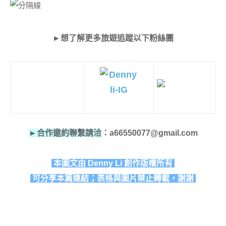
►想了解更多旅遊追蹤以下粉絲團
►合作邀約聯繫請洽
：a66550077@gmail.com
本圖文由 Denny Li 創作版權所有
可分享本篇連結；表格與圖片禁止轉載，謝謝