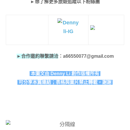
►想了解更多旅遊追蹤以下粉絲團
►合作邀約聯繫請洽
：a66550077@gmail.com
本圖文由 Denny Li 創作版權所有
可分享本篇連結；表格與圖片禁止轉載，謝謝