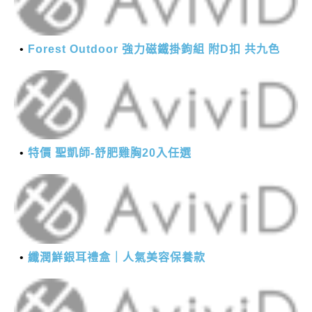
Forest Outdoor 強力磁鐵掛鉤組 附D扣 共九色
特價 聖凱師-舒肥雞胸20入任選
纖潤鮮銀耳禮盒｜人氣美容保養款