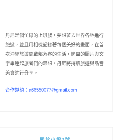
丹尼是個忙碌的上班族，夢想著去世界各地進行
旅遊，並且用相機記錄著每個美好的畫面，在首
次沖繩旅遊開啟部落客的生活，簡單的圖片與文
字串連起旅者們的思想，丹尼將持續旅遊與品嘗
美食進行分享。
合作邀約：a66550077@gmail.com
關於小編2號