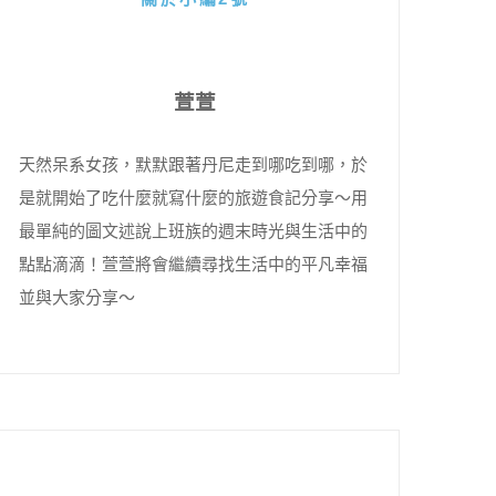
萱萱
天然呆系女孩，默默跟著丹尼走到哪吃到哪，於
是就開始了吃什麼就寫什麼的旅遊食記分享～用
最單純的圖文述說上班族的週末時光與生活中的
點點滴滴！萱萱將會繼續尋找生活中的平凡幸福
並與大家分享～