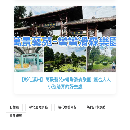
【彰化溪州】萬景藝苑x彎彎滑森樂園 |適合大人
小孩踏青的好去處
彩繪牆
彰化鹿港景點
桂花巷藝術村
熱門打卡景點
糖果燈籠