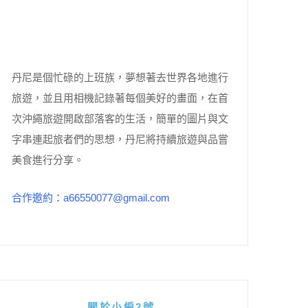
丹尼是個忙碌的上班族，夢想著去世界各地進行
旅遊，並且用相機記錄著每個美好的畫面，在首
次沖繩旅遊開啟部落客的生活，簡單的圖片與文
字串連起旅者們的思想，丹尼將持續旅遊與品嘗
美食進行分享。
合作邀約：a66550077@gmail.com
關於小編2號