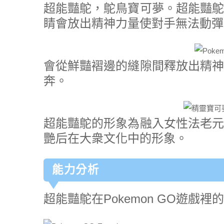
超能豔鴕，鴕鳥寶可夢。超能豔鴕
睛會放出精神力量使對手無法動彈
會從鮮豔褶邊的縫隙間釋放出精神
奔。
超能豔鴕的形象為融入女性法老元
艷后在大衆文化中的形象。
能力分析
超能豔鴕在Pokemon GO遊戲裡