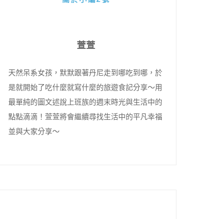
萱萱
天然呆系女孩，默默跟著丹尼走到哪吃到哪，於
是就開始了吃什麼就寫什麼的旅遊食記分享～用
最單純的圖文述說上班族的週末時光與生活中的
點點滴滴！萱萱將會繼續尋找生活中的平凡幸福
並與大家分享～