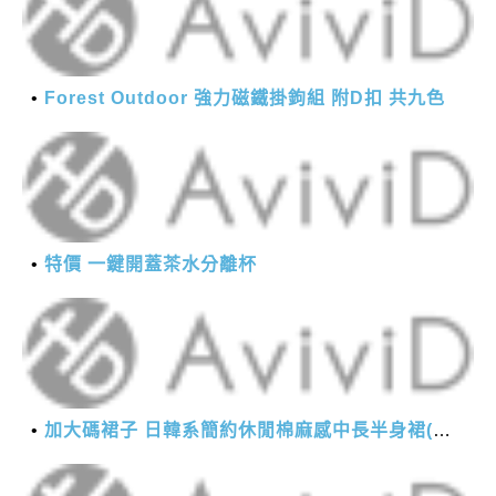
Forest Outdoor 強力磁鐵掛鉤組 附D扣 共九色
特價 一鍵開蓋茶水分離杯
加大碼裙子 日韓系簡約休閒棉麻感中長半身裙(M-2XL)【XMS54038】＊艾美時尚(現+預)