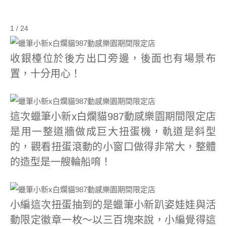
1 / 24
收銀檯位於後方出口旁邊，後面也有場景布
置，十分用心！
這次蠟筆小新x白爛貓987動感樂園期間限定店
是用一整道牆做成巨大扭蛋機，軌道是斜型
的，觀看扭蛋滾動的小窗口做得非常大，整體
的造型是一艘輪船唷！
小編這次扭蛋抽到的是蠟筆小新趴姿娃娃與活
動限定徽章一枚～以三百塊來說，小編覺得這