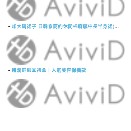
加大碼裙子 日韓系簡約休閒棉麻感中長半身裙(M-2XL)【XMS54038】＊艾美時尚(現+預)
纖潤鮮銀耳禮盒｜人氣美容保養款