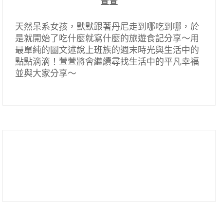
萱萱
天然呆系女孩，默默跟著丹尼走到哪吃到哪，於
是就開始了吃什麼就寫什麼的旅遊食記分享～用
最單純的圖文述說上班族的週末時光與生活中的
點點滴滴！萱萱將會繼續尋找生活中的平凡幸福
並與大家分享～