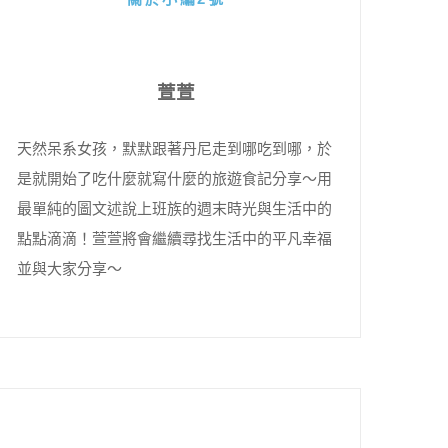
萱萱
天然呆系女孩，默默跟著丹尼走到哪吃到哪，於
是就開始了吃什麼就寫什麼的旅遊食記分享～用
最單純的圖文述說上班族的週末時光與生活中的
點點滴滴！萱萱將會繼續尋找生活中的平凡幸福
並與大家分享～