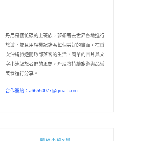
丹尼是個忙碌的上班族，夢想著去世界各地進行
旅遊，並且用相機記錄著每個美好的畫面，在首
次沖繩旅遊開啟部落客的生活，簡單的圖片與文
字串連起旅者們的思想，丹尼將持續旅遊與品嘗
美食進行分享。
合作邀約：a66550077@gmail.com
關於小編2號