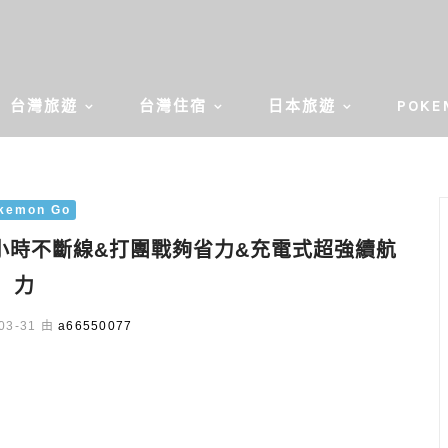
台灣旅遊
台灣住宿
日本旅遊
POKE
kemon Go
｜24小時不斷線&打團戰夠省力&充電式超強續航
力
03-31 由
a66550077