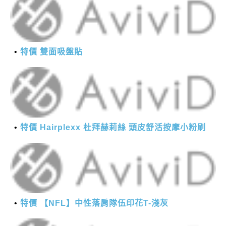
特價 雙面吸盤貼
特價 Hairplexx 杜拜赫莉絲 頭皮舒活按摩小粉刷
特價 【NFL】中性落肩隊伍印花T-淺灰