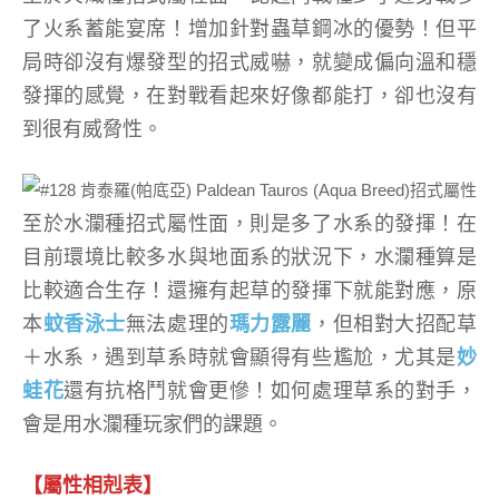
了火系蓄能宴席！增加針對蟲草鋼冰的優勢！但平
局時卻沒有爆發型的招式威嚇，就變成偏向溫和穩
發揮的感覺，在對戰看起來好像都能打，卻也沒有
到很有威脅性。
至於水瀾種招式屬性面，則是多了水系的發揮！在
目前環境比較多水與地面系的狀況下，水瀾種算是
比較適合生存！還擁有起草的發揮下就能對應，原
本
蚊香泳士
無法處理的
瑪力露麗
，但相對大招配草
＋水系，遇到草系時就會顯得有些尷尬，尤其是
妙
蛙花
還有抗格鬥就會更慘！如何處理草系的對手，
會是用水瀾種玩家們的課題。
【屬性相剋表】