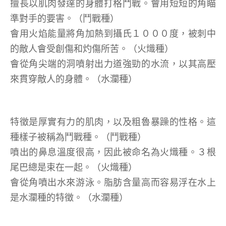
擅長以肌肉發達的身體打格鬥戰。會用短短的角瞄
準對手的要害。（鬥戰種）
會用火焰能量將角加熱到攝氏１０００度，被刺中
的敵人會受創傷和灼傷所苦。（火熾種）
會從角尖端的洞噴射出力道強勁的水流，以其高壓
來貫穿敵人的身體。（水瀾種）
特徵是厚實有力的肌肉，以及粗魯暴躁的性格。這
種樣子被稱為鬥戰種。（鬥戰種）
噴出的鼻息溫度很高，因此被命名為火熾種。３根
尾巴總是束在一起。（火熾種）
會從角噴出水來游泳。脂肪含量高而容易浮在水上
是水瀾種的特徵。（水瀾種）