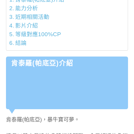
能力分析
近期相關活動
影片介紹
等級對應100%CP
結論
肯泰羅(帕底亞)介紹
肯泰羅(帕底亞)，暴牛寶可夢。