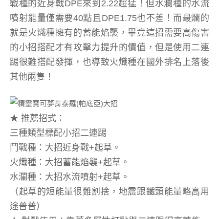
戰種的近身戰DPE來到2.22超猛！但水瀾種的水流
噴射能量僅需要40點且DPE1.75也不差！而最爛的
就是火熾種擁有的蓄能焰襲，畢竟這招需要高傷害
的小招搭配才有攻擊力提升的價值，但是使用二連
踢很難搭配發揮，也導致火熾種在國外排名上落後
其他兩隻！
★ 推薦招式：
三種類型標配小招二連踢
鬥戰種：大招近身戰+起草。
火熾種：大招蓄能焰襲+起草。
水瀾種：大招水流噴射+起草。
（起草的短能量很難割捨，地震跟鐵頭能量略高用
途普普）