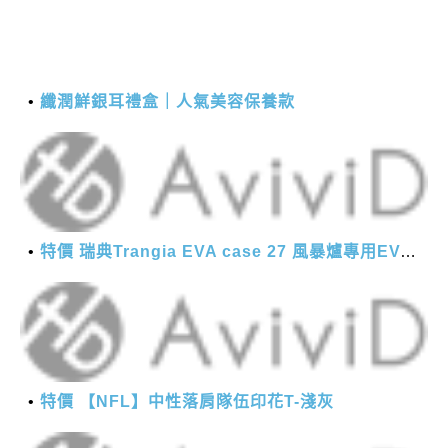
纖潤鮮銀耳禮盒｜人氣美容保養款
特價 瑞典Trangia EVA case 27 風暴爐專用EVA 防護外盒(小)-黑
特價 【NFL】中性落肩隊伍印花T-淺灰