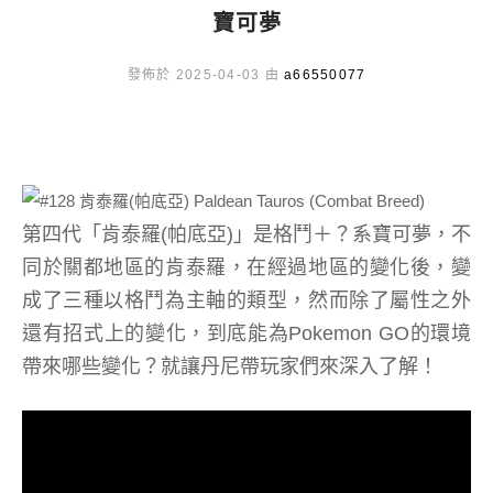
寶可夢
發佈於 2025-04-03 由
a66550077
第四代「肯泰羅(帕底亞)」是格鬥＋？系寶可夢，不
同於關都地區的肯泰羅，在經過地區的變化後，變
成了三種以格鬥為主軸的類型，然而除了屬性之外
還有招式上的變化，到底能為Pokemon GO的環境
帶來哪些變化？就讓丹尼帶玩家們來深入了解！