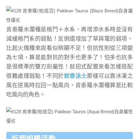
肯泰羅水瀾種是格鬥＋水系，再增添水系時並沒有
減緩格鬥系的弱點！反倒還增加了草與電的弱項，
比起火熾種來說看似稍顯不足！但抗性則從三項變
為七項，算是能對抗的對手也更多了！怕多也抗多
是很標準的雙刃劍屬性！就招式配置來看怎樣搭配
很難處理弱點！不同於
蚊香泳士
那樣可以靠冰凍之
風在逆風時拉回一點風向，肯泰羅水瀾種算是比較
吃風向的角色。
近期相關活動