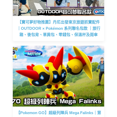
【寶可夢好物推薦】丹尼出發東京旅遊抓寶配件
｜OUTDOOR × Pokémon 系列聯名包款 ｜旅行
箱、後包背、單肩包、零錢包、保溫杯及雨傘
【Pokemon GO】超級列陣兵 Mega Falinks｜第