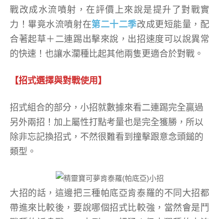
戰改成水流噴射，在評價上來說是提升了對戰實
力！畢竟水流噴射在
第二十二季
改成更短能量，配
合著起草＋二連踢出擊來說，出招速度可以說異常
的快速！也讓水瀾種比起其他兩隻更適合於對戰。
【招式選擇與對戰使用】
招式組合的部分，小招就數據來看二連踢完全贏過
另外兩招！加上屬性打點考量也是完全獲勝，所以
除非忘記換招式，不然很難看到撞擊跟意念頭鎚的
類型。
大招的話，這邊把三種帕底亞肯泰羅的不同大招都
帶進來比較後，要說哪個招式比較強，當然會是鬥