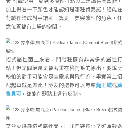
★ 對戰使用：靠著多屬性打點與二連踢得高蓄能，
加上得看一下顏色才能認知是哪種肯泰羅！總能在
對戰裡造成對手錯亂！算是一隻突襲型的角色，任
意位置都有上場的空間。
招式屬性面上來看，鬥戰種擁有非常多的屬性打
點！但是關鍵還是會著重在格鬥系的輸出，要說比
較怕的對手可能會是幽靈系與飛行系，畢竟第二招
配起草就是如此！隊友的選擇可以考慮
龍王蠍
或
莫
魯貝可
，都能在弱點上進行反制。
至於火熾種招式屬性面，比起鬥戰種少了近身戰多