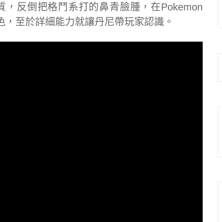
，反倒把格鬥系打的鼻青臉腫，在Pokemon
色，至於詳細能力就讓丹尼帶玩家認識。