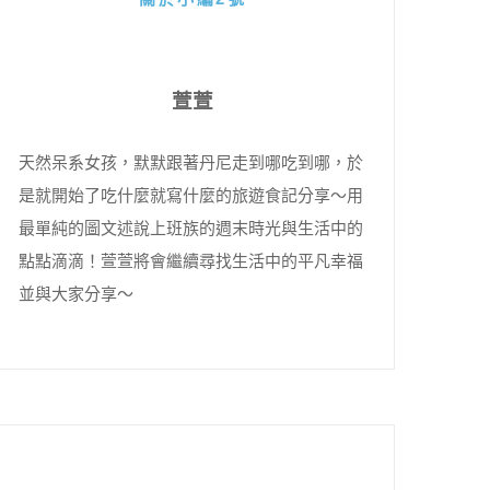
萱萱
天然呆系女孩，默默跟著丹尼走到哪吃到哪，於
是就開始了吃什麼就寫什麼的旅遊食記分享～用
最單純的圖文述說上班族的週末時光與生活中的
點點滴滴！萱萱將會繼續尋找生活中的平凡幸福
並與大家分享～