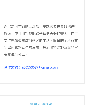
丹尼是個忙碌的上班族，夢想著去世界各地進行
旅遊，並且用相機記錄著每個美好的畫面，在首
次沖繩旅遊開啟部落客的生活，簡單的圖片與文
字串連起旅者們的思想，丹尼將持續旅遊與品嘗
美食進行分享。
合作邀約：a66550077@gmail.com
關於小編2號