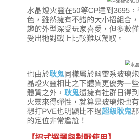
水晶燈火靈在50等CP達到369
色，雖然擁有不錯的大小招組合，
趣的外型深受玩家喜愛，但多數僅
受出牠對戰上比較難以駕馭。
也由於
耿鬼
同樣屬於幽靈系玻璃炮
晶燈火靈相比之下體質更優秀一些
體質之外，
耿鬼
還擁有社群日得到
火靈來得彈性，就算是玻璃炮也有
想打PVE也明顯比不過
超級耿鬼
那
的定位非常尷尬！
【招式選擇與對戰使用】