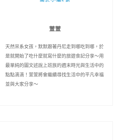
萱萱
天然呆系女孩，默默跟著丹尼走到哪吃到哪，於
是就開始了吃什麼就寫什麼的旅遊食記分享～用
最單純的圖文述說上班族的週末時光與生活中的
點點滴滴！萱萱將會繼續尋找生活中的平凡幸福
並與大家分享～