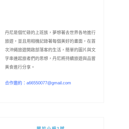
丹尼是個忙碌的上班族，夢想著去世界各地進行
旅遊，並且用相機記錄著每個美好的畫面，在首
次沖繩旅遊開啟部落客的生活，簡單的圖片與文
字串連起旅者們的思想，丹尼將持續旅遊與品嘗
美食進行分享。
合作邀約：a66550077@gmail.com
關於小編2號