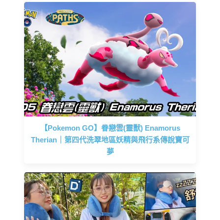
【Pokemon GO】眷戀雲(靈獸) Enamorus
Therian｜第四代洗翠地區妖精與飛行系傳說寶可
夢