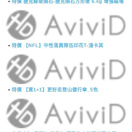
特價 捷克綠玻隕石-捷克隕石方形墜 6.4g 增強磁場
特價 【NFL】中性落肩隊伍印花T-淺卡其
特價 【買1+1】更好走登山健行傘_5色