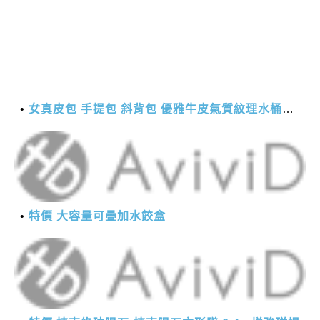
女真皮包 手提包 斜背包 優雅牛皮氣質紋理水桶包(2色)【XBO7950112】＊艾美時尚(現+預)
特價 大容量可疊加水餃盒