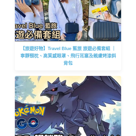
【旅遊好物】Travel Blue 藍旅 旅遊必備套組 ｜
寧靜頸枕、高質感眼罩、飛行耳塞及親膚烤漆斜
背包