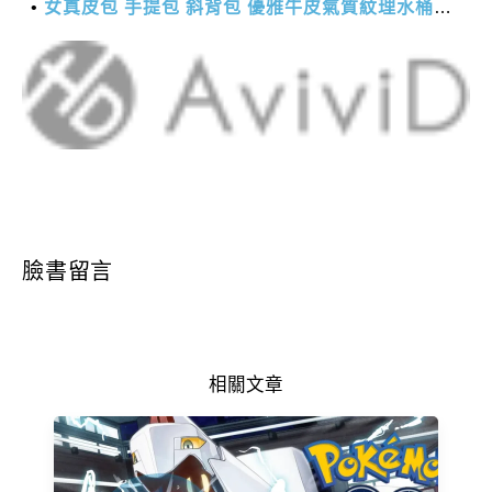
女真皮包 手提包 斜背包 優雅牛皮氣質紋理水桶包(2色)【XBO7950112】＊艾美時尚(現+預)
臉書留言
相關文章