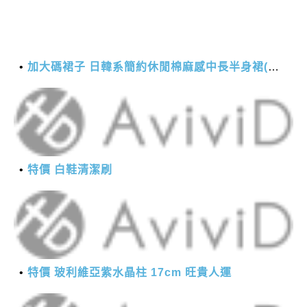
加大碼裙子 日韓系簡約休閒棉麻感中長半身裙(M-2XL)【XMS54038】＊艾美時尚(現+預)
特價 白鞋清潔刷
特價 玻利維亞紫水晶柱 17cm 旺貴人運