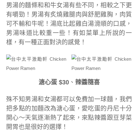
男湯的麵條和和牛女湯有些不同，相較之下更
有嚼勁！男湯有炙燒雞腿肉與舒肥雞胸，肉質
可不輸和牛呢！湯底比起雞白湯滑順的口感，
男湯味道比較重一些！有如菜單上所說的一
樣，有一種正面對決的感覺！
溏心蛋 $30
、
辣醬隨喜
殊不知男湯和女湯都可以免費加一球麵，我們
把多點的加麵改為溏心蛋，愛吃蛋的丹尼十分
開心～天氣逐漸熱了起來，來點辣醬跟豆芽菜
開胃也是很好的選擇！