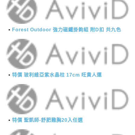
Forest Outdoor 強力磁鐵掛鉤組 附D扣 共九色
特價 玻利維亞紫水晶柱 17cm 旺貴人運
特價 聖凱師-舒肥雞胸20入任選