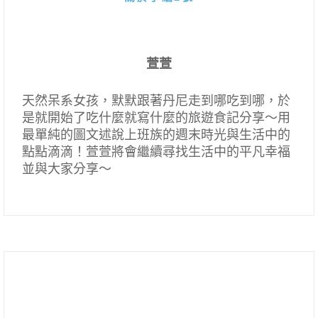
萱萱
天然呆系女孩，默默跟著丹尼走到哪吃到哪，於
是就開始了吃什麼就寫什麼的旅遊食記分享～用
最單純的圖文述說上班族的週末時光與生活中的
點點滴滴！萱萱將會繼續尋找生活中的平凡幸福
並與大家分享～