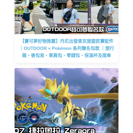
【寶可夢好物推薦】丹尼出發東京旅遊抓寶配件
｜OUTDOOR × Pokémon 系列聯名包款 ｜旅行
箱、後包背、單肩包、零錢包、保溫杯及雨傘