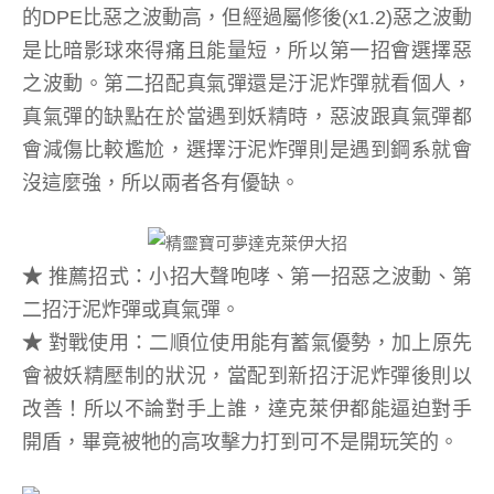
的DPE比惡之波動高，但經過屬修後(x1.2)惡之波動
是比暗影球來得痛且能量短，所以第一招會選擇惡
之波動。第二招配真氣彈還是汙泥炸彈就看個人，
真氣彈的缺點在於當遇到妖精時，惡波跟真氣彈都
會減傷比較尷尬，選擇汙泥炸彈則是遇到鋼系就會
沒這麼強，所以兩者各有優缺。
★
推薦招式：小招大聲咆哮、第一招惡之波動、第
二招汙泥炸彈或真氣彈。
★
對戰使用：二順位使用能有蓄氣優勢，加上原先
會被妖精壓制的狀況，當配到新招汙泥炸彈後則以
改善！所以不論對手上誰，達克萊伊都能逼迫對手
開盾，畢竟被牠的高攻擊力打到可不是開玩笑的。