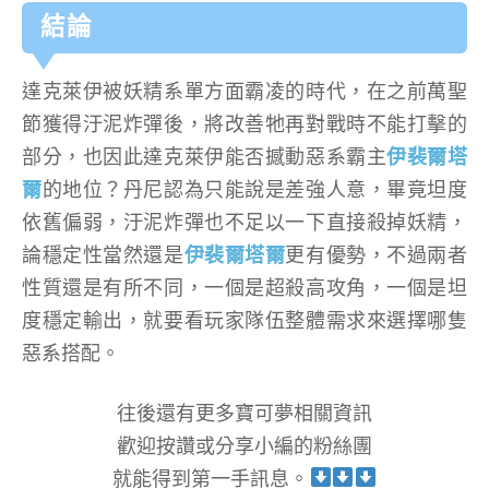
結論
達克萊伊被妖精系單方面霸凌的時代，在之前萬聖
節獲得汙泥炸彈後，將改善牠再對戰時不能打擊的
部分，也因此達克萊伊能否撼動惡系霸主
伊裴爾塔
爾
的地位？丹尼認為只能說是差強人意，畢竟坦度
依舊偏弱，汙泥炸彈也不足以一下直接殺掉妖精，
論穩定性當然還是
伊裴爾塔爾
更有優勢，不過兩者
性質還是有所不同，一個是超殺高攻角，一個是坦
度穩定輸出，就要看玩家隊伍整體需求來選擇哪隻
惡系搭配。
往後還有更多寶可夢相關資訊
歡迎按讚或分享小編的粉絲團
就能得到第一手訊息。