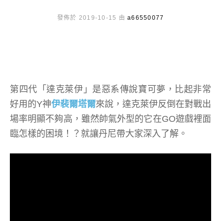
發佈於 2019-10-15 由
a66550077
第四代「達克萊伊」是惡系傳說寶可夢，比起非常
好用的Y神
伊裴爾塔爾
來說，達克萊伊反倒在對戰出
場率明顯不夠高，雖然帥氣外型的它在GO遊戲裡面
臨怎樣的困境！？就讓丹尼帶大家深入了解。