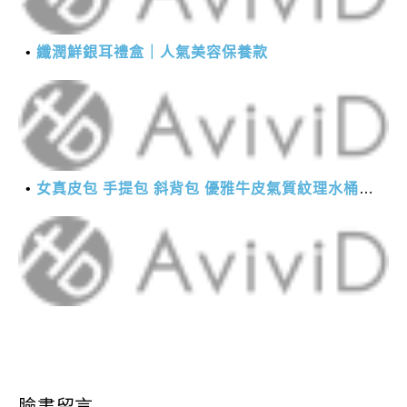
纖潤鮮銀耳禮盒｜人氣美容保養款
女真皮包 手提包 斜背包 優雅牛皮氣質紋理水桶包(2色)【XBO7950112】＊艾美時尚(現+預)