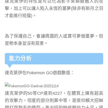
達克萊伊的特性是可以化為影子來躲避敵人的攻
擊，加上可以讓人陷入永恆的噩夢(除非有新月之羽
才能進行抵擋)。
為了保護自己，會讓周圍的人或寶可夢做噩夢。但
是牠本身並沒有惡意。
能力分析
達克萊伊在Pokemon GO遊戲數值：
達克萊伊的50等CP達到4227，在體質上擁有超高
的攻擊力，坦度的部分則算中等，是很仰賴大招瞬
間打穿對手的類型，再出招的時候壓迫力十足，逼