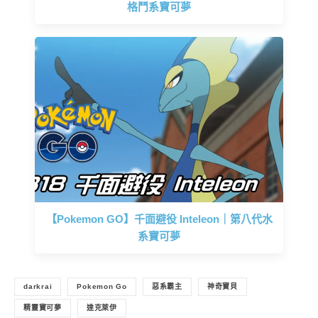
格鬥系寶可夢
【Pokemon GO】千面避役 Inteleon｜第八代水
系寶可夢
darkrai
Pokemon Go
惡系霸主
神奇寶貝
精靈寶可夢
達克萊伊