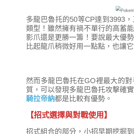
多龍巴魯托的50等CP達到399
類型！雖然擁有禍不單行的高蓄能
影爪還是更勝一籌！要說最大優勢
比起龍爪稍微好用一點點，也讓它
然而多龍巴魯托在GO裡最大的對
質，可以發現多龍巴魯托攻擊確實
騎拉帝納
都是比較有優勢。
【招式選擇與對戰使用】
招式組合的部分，小招早期挖掘到