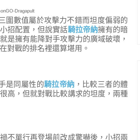
3，三圍數值屬於攻擊力不錯而坦度偏弱的
小招配置，但說實話
騎拉帝納
擁有的暗
就是擁有能降對手攻擊力的廣域破壞，
在對戰的排名裡還算堪用。
手是同屬性的
騎拉帝納
，比較三者的體
很高，但就對戰比較講求的坦度，兩種
禍不單行再登場前改成驚嚇後，小招兩