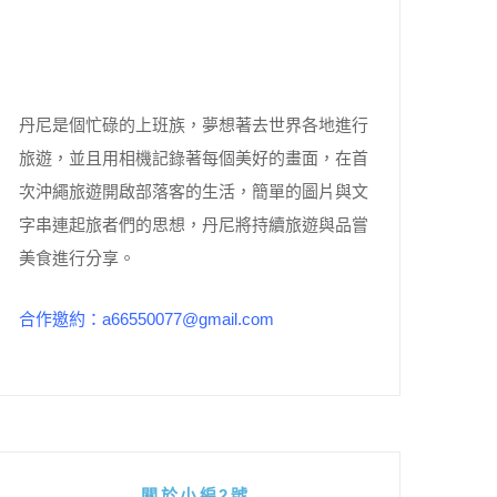
丹尼是個忙碌的上班族，夢想著去世界各地進行
旅遊，並且用相機記錄著每個美好的畫面，在首
次沖繩旅遊開啟部落客的生活，簡單的圖片與文
字串連起旅者們的思想，丹尼將持續旅遊與品嘗
美食進行分享。
合作邀約：a66550077@gmail.com
關於小編2號