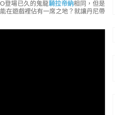
O登場已久的鬼龍
騎拉帝納
相同，但是
能在遊戲裡佔有一席之地？就讓丹尼帶