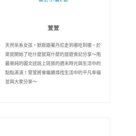
萱萱
天然呆系女孩，默默跟著丹尼走到哪吃到哪，於
是就開始了吃什麼就寫什麼的旅遊食記分享～用
最單純的圖文述說上班族的週末時光與生活中的
點點滴滴！萱萱將會繼續尋找生活中的平凡幸福
並與大家分享～