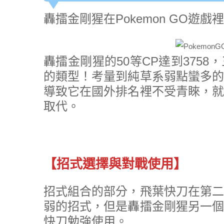
轟擂金剛猩在Pokemon GO遊戲
轟擂金剛猩的50等CP達到375
的類型！考量到純草系弱點蠻多的
導致它在國外排名裡不受青睞，就
取代。
【招式選擇與對戰使用】
招式組合的部分，飛葉快刀在第二
弱的招式，但是轟擂金剛猩另一個
快刀勉強使用。