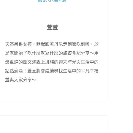
萱萱
天然呆系女孩，默默跟著丹尼走到哪吃到哪，於
是就開始了吃什麼就寫什麼的旅遊食記分享～用
最單純的圖文述說上班族的週末時光與生活中的
點點滴滴！萱萱將會繼續尋找生活中的平凡幸福
並與大家分享～