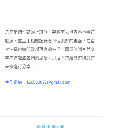
丹尼是個忙碌的上班族，夢想著去世界各地進行
旅遊，並且用相機記錄著每個美好的畫面，在首
次沖繩旅遊開啟部落客的生活，簡單的圖片與文
字串連起旅者們的思想，丹尼將持續旅遊與品嘗
美食進行分享。
合作邀約：a66550077@gmail.com
關於小編2號