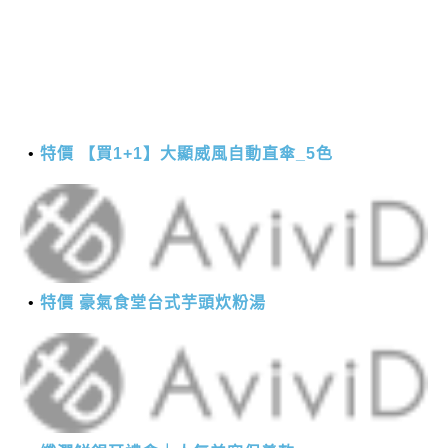
特價 【買1+1】大顯威風自動直傘_5色
特價 豪氣食堂台式芋頭炊粉湯