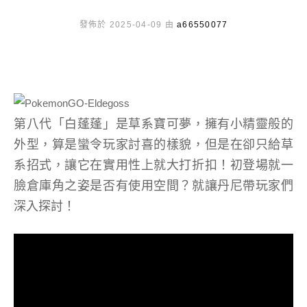
發佈於 2025-04-09 由
a66550077
第八代「白蓬蓬」是草系寶可夢，擁有小精靈般的
外型，算是蠻令玩家討喜的樣貌，但是在卻只給草
系招式，讓它在實用性上就大打折扣！初登場就一
臉倉庫角之姿是否有使用空間？就讓丹尼帶玩家們
深入探討！