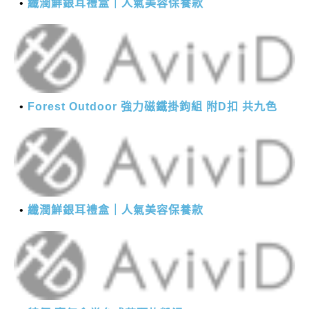
纖潤鮮銀耳禮盒｜人氣美容保養款
Forest Outdoor 強力磁鐵掛鉤組 附D扣 共九色
纖潤鮮銀耳禮盒｜人氣美容保養款