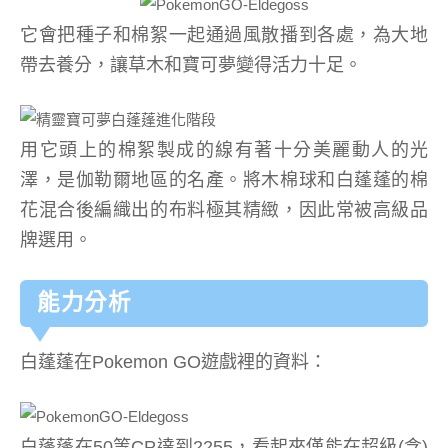
它會把種子和棉絮一起通過風散播到各處，為大地
帶去養分，讓草木和寶可夢變得活力十足。
用它頭上的棉絮製成的線有著十分美麗動人的光
澤，是伽勒爾地區的名產。將木棉球和白蓬蓬的棉
花混合後編織出的布料極其精緻，因此常被高級品
牌選用。
能力分析
白蓬蓬在Pokemon GO遊戲裡的資料：
白蓬蓬在50等CP達到2255，看起來僅能在超級(含)