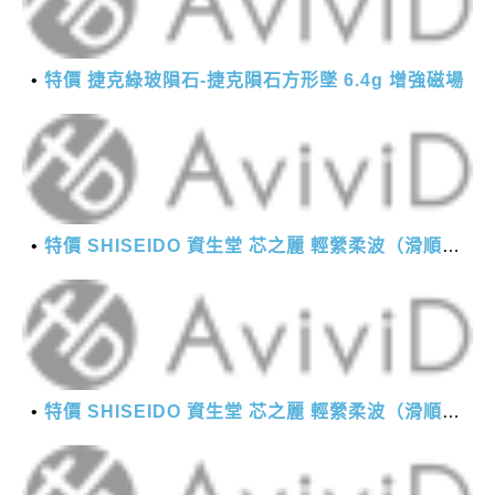
特價 捷克綠玻隕石-捷克隕石方形墜 6.4g 增強磁場
特價 SHISEIDO 資生堂 芯之麗 輕縈柔波（滑順潤澤）護髮乳 1000g
特價 SHISEIDO 資生堂 芯之麗 輕縈柔波（滑順潤澤）護髮乳 1000g