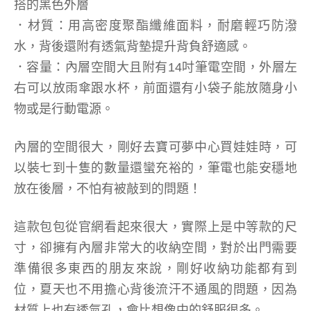
搭的黑色外層
．材質：用高密度聚酯纖維面料，耐磨輕巧防潑
水，背後還附有透氣背墊提升背負舒適感。
．容量：內層空間大且附有14吋筆電空間，外層左
右可以放雨傘跟水杯，前面還有小袋子能放隨身小
物或是行動電源。
內層的空間很大，剛好去寶可夢中心買娃娃時，可
以裝七到十隻的數量還蠻充裕的，筆電也能安穩地
放在後層，不怕有被敲到的問題！
這款包包從官網看起來很大，實際上是中等款的尺
寸，卻擁有內層非常大的收納空間，對於出門需要
準備很多東西的朋友來說，剛好收納功能都有到
位，夏天也不用擔心背後流汗不通風的問題，因為
材質上也有透氣孔，會比想像中的舒服很多。