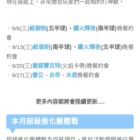
現在道館上，非常適合玩家們一起相約打神獸。
．9/6(三)
紙御劍
(北半球)、
鐵火輝夜
(南半球)
晚餐約
會
．9/13(三)
紙御劍
(南半球)、
鐵火輝夜
(北半球)
晚餐
約會
．9/20(三)
蓋諾賽克特
(火焰卡帶)晚餐約會
．9/27(三)
雷公
、
炎帝
、
水君
晚餐約會
更多內容都將會陸續更新….
本月超級進化團體戰
超級進化團體戰為四星頭目，將於活動期間進行更