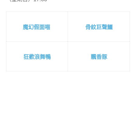
魔幻假面喵
骨紋巨聲鱷
狂歡浪舞鴨
飄香豚