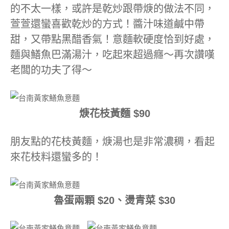
的不太一樣，或許是乾炒跟帶焿的做法不同，
萱萱還蠻喜歡乾炒的方式！醬汁味道鹹中帶
甜，又帶點黑醋香氣！意麵軟硬度恰到好處，
麵與鱔魚巴滿湯汁，吃起來超過癮～再次讚嘆
老闆的功夫了得～
焿花枝黃麵 $90
朋友點的花枝黃麵，焿湯也是非常濃稠，看起
來花枝料還蠻多的！
魯蛋兩顆 $20、燙青菜 $30