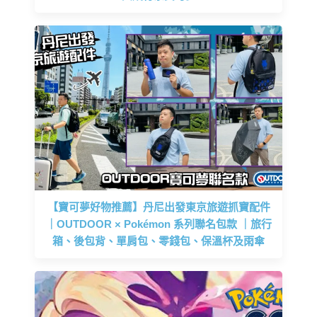
【寶可夢好物推薦】丹尼出發東京旅遊抓寶配件
｜OUTDOOR × Pokémon 系列聯名包款 ｜旅行
箱、後包背、單肩包、零錢包、保溫杯及雨傘