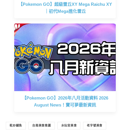
【Pokemon GO】超級雷丘XY Mega Raichu XY
｜初代Mega進化雷丘
【Pokemon GO】2026年八月活動資料 2026
August News！寶可夢最新資訊
乾炒鱔魚
台南美食推薦
水仙宮美食
老字號美食