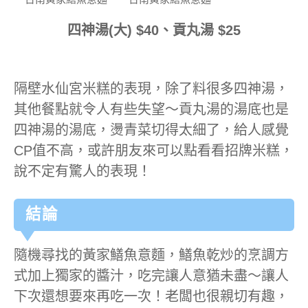
四神湯(大) $40、貢丸湯 $25
隔壁水仙宮米糕的表現，除了料很多四神湯，
其他餐點就令人有些失望～貢丸湯的湯底也是
四神湯的湯底，燙青菜切得太細了，給人感覺
CP值不高，或許朋友來可以點看看招牌米糕，
說不定有驚人的表現！
結論
隨機尋找的黃家鱔魚意麵，鱔魚乾炒的烹調方
式加上獨家的醬汁，吃完讓人意猶未盡～讓人
下次還想要來再吃一次！老闆也很親切有趣，