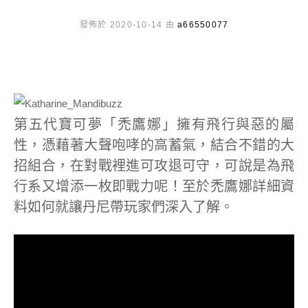
發佈於 2020-10-14 由
a66550077
第五代寶可夢「禿鷹娜」擁有飛行與惡的屬
性，憑藉著大聲咆哮的高蓄氣，結合不錯的大
招組合，在對戰裡進可攻退可守，可說是為飛
行系又增添一枚即戰力呢！至於禿鷹娜詳細資
料如何就讓丹尼帶玩家們深入了解。