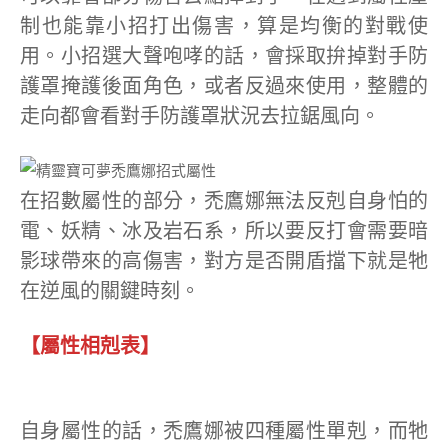
制也能靠小招打出傷害，算是均衡的對戰使
用。小招選大聲咆哮的話，會採取拚掉對手防
護罩掩護後面角色，或者反過來使用，整體的
走向都會看對手防護罩狀況去拉鋸風向。
在招數屬性的部分，禿鷹娜無法反剋自身怕的
電、妖精、冰及岩石系，所以要反打會需要暗
影球帶來的高傷害，對方是否開盾擋下就是牠
在逆風的關鍵時刻。
【屬性相剋表】
自身屬性的話，禿鷹娜被四種屬性單剋，而牠