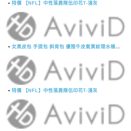
特價 【NFL】中性落肩隊伍印花T-淺灰
女真皮包 手提包 斜背包 優雅牛皮氣質紋理水桶包(2色)【XBO7950112】＊艾美時尚(現+預)
特價 【NFL】中性落肩隊伍印花T-淺灰