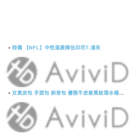
特價 【NFL】中性落肩隊伍印花T-淺灰
女真皮包 手提包 斜背包 優雅牛皮氣質紋理水桶包(2色)【XBO7950112】＊艾美時尚(現+預)