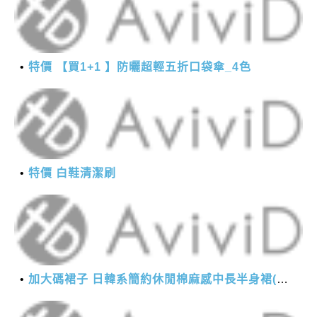
特價 【買1+1 】防曬超輕五折口袋傘_4色
特價 白鞋清潔刷
加大碼裙子 日韓系簡約休閒棉麻感中長半身裙(M-2XL)【XMS54038】＊艾美時尚(現+預)