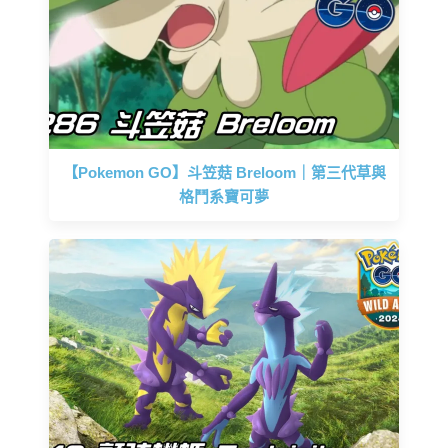
【Pokemon GO】斗笠菇 Breloom｜第三代草與
格鬥系寶可夢