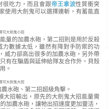
對很吃力，而且會跟
帝王拿波
性質衝突
玩家使用大劍鬼可以選擇連斬，有蓄能直
短能量的加農水砲，第二招則是用於反殺
威力數據太低，雖然有降對手防禦的功
，威力卻高出很多的加農水砲，另外帶
只有在騙盾與延伸給隊友合作外，貝殼
用。
加農水砲、第二招超級角擊。
賴大招輸出，原先的大劍鬼大招能量需
點的加農水砲，讓牠出招速度更加靈活，