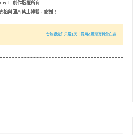
nny Li 創作版權所有
表格與圖片禁止轉載，謝謝！
台胞證急件只要1天！費用&辦理資料全在這