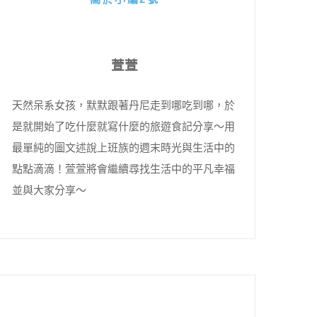
萱萱
天然呆系女孩，默默跟著丹尼走到哪吃到哪，於
是就開始了吃什麼就寫什麼的旅遊食記分享～用
最單純的圖文述說上班族的週末時光與生活中的
點點滴滴！萱萱將會繼續尋找生活中的平凡幸福
並與大家分享～