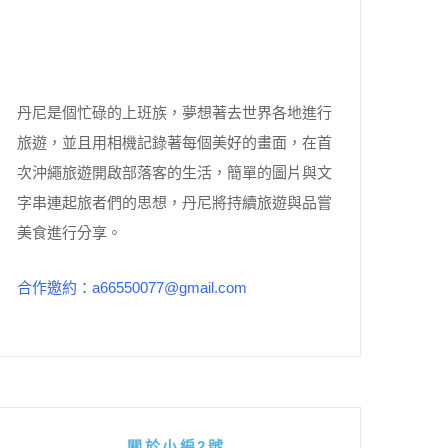
丹尼是個忙碌的上班族，夢想著去世界各地進行
旅遊，並且用相機記錄著每個美好的畫面，在首
次沖繩旅遊開啟部落客的生活，簡單的圖片與文
字串連起旅者們的思想，丹尼將持續旅遊與品嘗
美食進行分享。
合作邀約：a66550077@gmail.com
關於小編2號