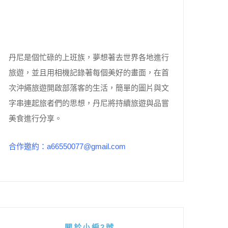
丹尼是個忙碌的上班族，夢想著去世界各地進行
旅遊，並且用相機記錄著每個美好的畫面，在首
次沖繩旅遊開啟部落客的生活，簡單的圖片與文
字串連起旅者們的思想，丹尼將持續旅遊與品嘗
美食進行分享。
合作邀約：a66550077@gmail.com
關於小編2號