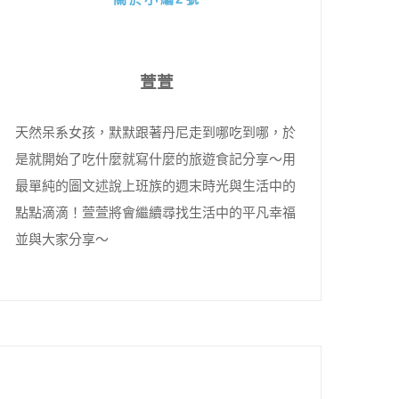
萱萱
天然呆系女孩，默默跟著丹尼走到哪吃到哪，於
是就開始了吃什麼就寫什麼的旅遊食記分享～用
最單純的圖文述說上班族的週末時光與生活中的
點點滴滴！萱萱將會繼續尋找生活中的平凡幸福
並與大家分享～