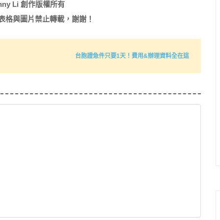
nny Li 創作版權所有
表格與圖片禁止轉載，謝謝！
台胞證急件只要1天！費用&辦理資料全在這