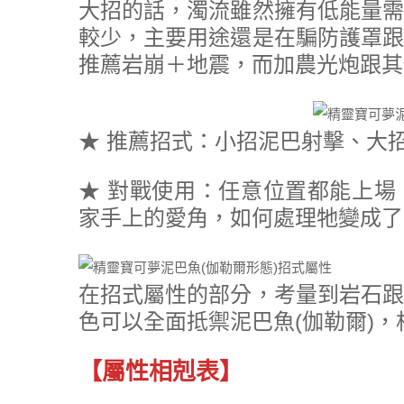
大招的話，濁流雖然擁有低能量需
較少，主要用途還是在騙防護罩跟
推薦岩崩＋地震，而加農光炮跟其
★ 推薦招式：小招泥巴射擊、大
★ 對戰使用：任意位置都能上場
家手上的愛角，如何處理牠變成了
在招式屬性的部分，考量到岩石跟
色可以全面抵禦泥巴魚(伽勒爾)
【屬性相剋表】