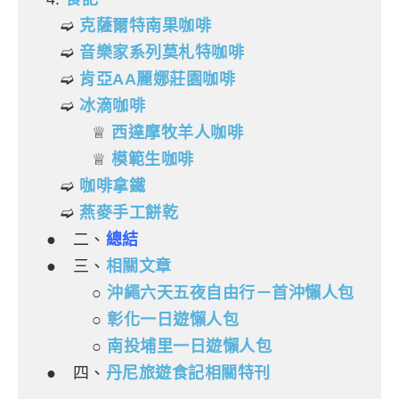
➫
克薩爾特南果咖啡
➫
音樂家系列莫札特咖啡
➫
肯亞AA麗娜莊園咖啡
➫
冰滴咖啡
♕
西達摩牧羊人咖啡
♕
模範生咖啡
➫
咖啡拿鐵
➫
燕麥手工餅乾
● 二、
總結
● 三、
相關文章
○
沖繩六天五夜自由行－首沖懶人包
○
彰化一日遊懶人包
○
南投埔里一日遊懶人包
●
四、
丹尼旅遊食記相關特刊