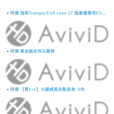
特價 瑞典Trangia EVA case 27 風暴爐專用EVA 防護外盒(小)-黑
特價 黃金脆皮地瓜薯條
特價 【買1+1】大顯威風自動直傘_5色