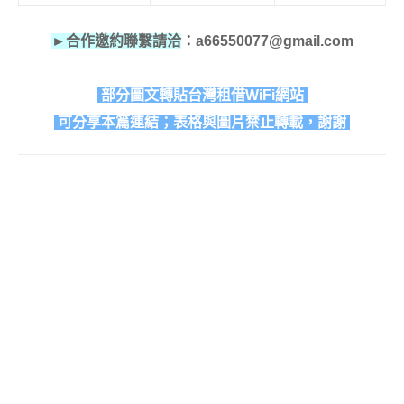
►合作邀約聯繫請洽
：a66550077@gmail.com
部分圖文轉貼台灣租借WiFi網站
可分享本篇連結；表格與圖片禁止轉載，謝謝