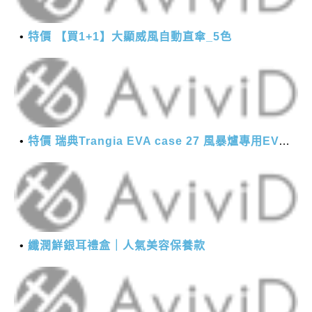
特價 【買1+1】大顯威風自動直傘_5色
特價 瑞典Trangia EVA case 27 風暴爐專用EVA 防護外盒(小)-黑
纖潤鮮銀耳禮盒｜人氣美容保養款