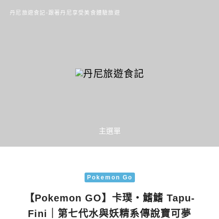
丹尼旅遊食記-跟著丹尼享受美食體驗旅遊
主選單
Pokemon Go
【Pokemon GO】卡璞・鰭鰭 Tapu-
Fini｜第七代水與妖精系傳說寶可夢