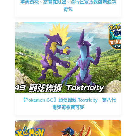
寧靜頸枕、高質感眼罩、飛行耳塞及親膚烤漆斜
背包
【Pokemon GO】顫弦蠑螈 Toxtricity｜第八代
電與毒系寶可夢