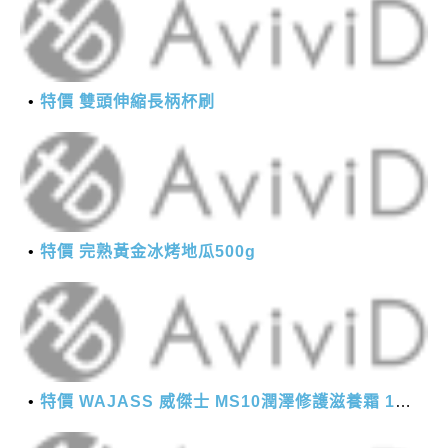
特價 雙頭伸縮長柄杯刷
特價 完熟黃金冰烤地瓜500g
特價 WAJASS 威傑士 MS10潤澤修護滋養霜 130ml