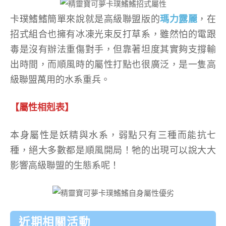
卡璞鰭鰭簡單來說就是高級聯盟版的
瑪力露麗
，在
招式組合也擁有冰凍光束反打草系，雖然怕的電跟
毒是沒有辦法重傷對手，但靠著坦度其實夠支撐輸
出時間，而順風時的屬性打點也很廣泛，是一隻高
級聯盟萬用的水系重兵。
【屬性相剋表】
本身屬性是妖精與水系，弱點只有三種而能抗七
種，絕大多數都是順風開局！牠的出現可以說大大
影響高級聯盟的生態系呢！
近期相關活動