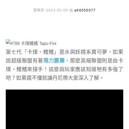
發佈於 2022-05-09 由
a66550077
第七代「卡璞・鰭鰭」是水與妖精系寶可夢，如果
說超級聯盟有著
瑪力露麗
，那麼高級聯盟則是由卡
璞・鰭鰭來接手！這麼說玩家應該知道牠有多強了
吧？如果還不懂就讓丹尼帶大家深入了解。