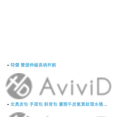
特價 雙頭伸縮長柄杯刷
女真皮包 手提包 斜背包 優雅牛皮氣質紋理水桶包(2色)【XBO7950112】＊艾美時尚(現+預)