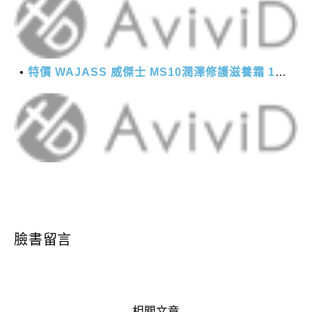
特價 WAJASS 威傑士 MS10潤澤修護滋養霜 130ml
臉書留言
相關文章