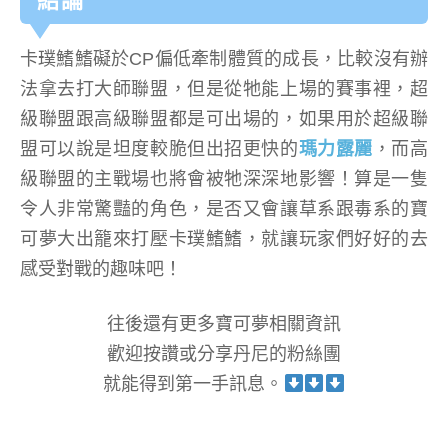
結論
卡璞鰭鰭礙於CP偏低牽制體質的成長，比較沒有辦
法拿去打大師聯盟，但是從牠能上場的賽事裡，超
級聯盟跟高級聯盟都是可出場的，如果用於超級聯
盟可以說是坦度較脆但出招更快的
瑪力露麗
，而高
級聯盟的主戰場也將會被牠深深地影響！算是一隻
令人非常驚豔的角色，是否又會讓草系跟毒系的寶
可夢大出籠來打壓卡璞鰭鰭，就讓玩家們好好的去
感受對戰的趣味吧！
往後還有更多寶可夢相關資訊
歡迎按讚或分享丹尼的粉絲團
就能得到第一手訊息。