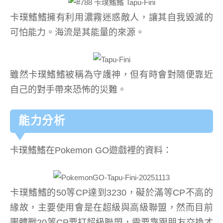
卡璞鰭鰭擁有利用濃霧迷惑敵人，讓其自我毀滅的
可怕能力。海流是其能量的來源。
雖然卡璞鰭鰭被稱為守護神，但有時會對隨便靠近
自己的對手帶來恐怖的災難。
能力分析
卡璞鰭鰭在Pokemon GO遊戲裡的資料：
卡璞鰭鰭的50等CP達到3230，礙於滿等CP不高的
緣故，主要使用會是在超級與高級聯盟，然而目前
團體戰20等CP要打超級聯盟，需要靠跟朋友交換才