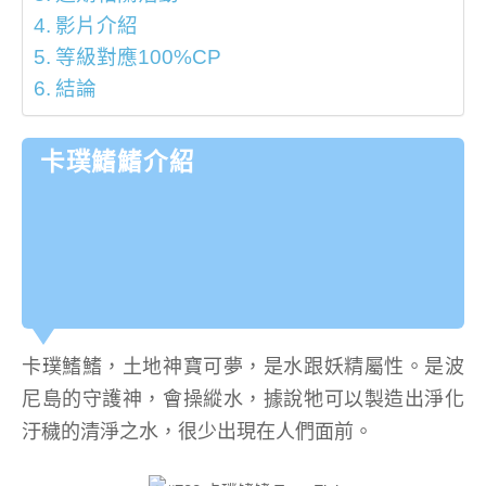
影片介紹
等級對應100%CP
結論
卡璞鰭鰭介紹
卡璞鰭鰭，土地神寶可夢，是水跟妖精屬性。是波
尼島的守護神，會操縱水，據說牠可以製造出淨化
汙穢的清淨之水，很少出現在人們面前。