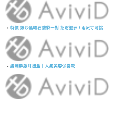
特價 銀沙黑曜石貔貅一對 招財避邪 / 兩尺寸可挑
纖潤鮮銀耳禮盒｜人氣美容保養款