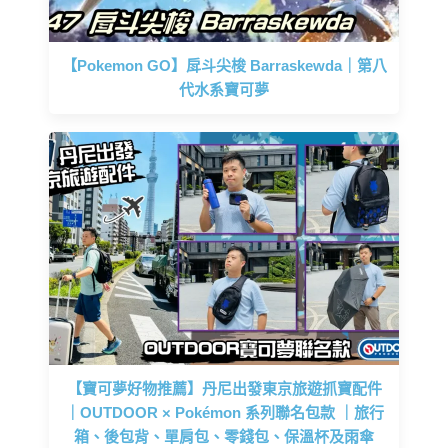
【Pokemon GO】戽斗尖梭 Barraskewda｜第八
代水系寶可夢
【寶可夢好物推薦】丹尼出發東京旅遊抓寶配件
｜OUTDOOR × Pokémon 系列聯名包款 ｜旅行
箱、後包背、單肩包、零錢包、保溫杯及雨傘