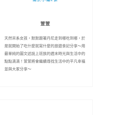
萱萱
天然呆系女孩，默默跟著丹尼走到哪吃到哪，於
是就開始了吃什麼就寫什麼的旅遊食記分享～用
最單純的圖文述說上班族的週末時光與生活中的
點點滴滴！萱萱將會繼續尋找生活中的平凡幸福
並與大家分享～