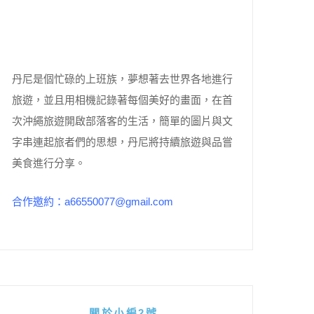
丹尼是個忙碌的上班族，夢想著去世界各地進行
旅遊，並且用相機記錄著每個美好的畫面，在首
次沖繩旅遊開啟部落客的生活，簡單的圖片與文
字串連起旅者們的思想，丹尼將持續旅遊與品嘗
美食進行分享。
合作邀約：a66550077@gmail.com
關於小編2號