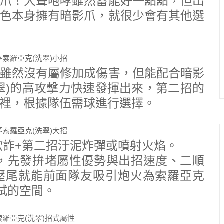
爪！大聲咆哮雖然蓄能好一點點，但出
色本身擁有暗影爪，就很少會有其他選
雖然沒有屬修加成傷害，但能配合暗影
翠)的高攻擊力快速發揮出來，第二招的
裡，根據隊伍需球進行選擇。
欺詐+第二招汙泥炸彈或噴射火焰。
，先發拚堵屬性優勢與出招速度、二順
壓尾就能前面隊友吸引炮火為索羅亞克
試的空間。