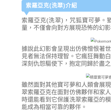
索羅亞克(洗翠)介紹
索羅亞克(洗翠)，咒狐寶可夢。
量，不僅會向對方展現恐怖的幻影
據說此幻影會呈現出仿佛憎恨著世
見者無法保持理智。它瘋狂舞動白
深刻仇怨驅使下，抱定同歸於盡之
雖然面對其他寶可夢和人類會展現
翠索羅亞克在面對仿佛夥伴和家人
時還能看到它保護洗翠索羅亞的模
能成為相當可靠的夥伴。