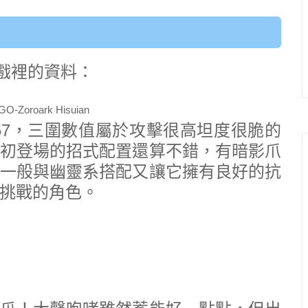
O遊戲裡的資料：
2957，三圍數值屬於攻擊很高坦度很脆的
初登場的招式配置還算不錯，有暗影爪
一般與幽靈系搭配又讓它擁有良好的抗
挑戰的角色。