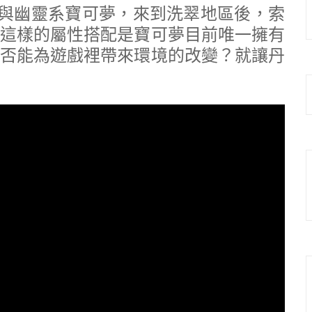
般與幽靈系寶可夢，來到洗翠地區後，索
這樣的屬性搭配是寶可夢目前唯一擁有
否能為遊戲裡帶來環境的改變？就讓丹