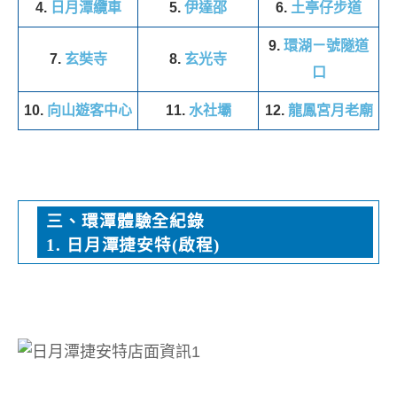
4.
日月潭纜車
5.
伊達邵
6.
土亭仔步道
9.
環湖ㄧ號隧道
7.
玄奘寺
8.
玄光寺
口
10.
向山遊客中心
11.
水社壩
12.
龍鳳宮月老廟
三、環潭體驗全紀錄
1. 日月潭捷安特(啟程)