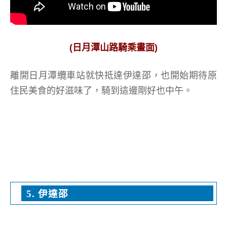
(日月潭山路騎乘畫面)
離開日月潭纜車
站就快抵達伊達邵，也開始期待原
住民美食的好滋味了，騎到這邊剛好也中午。
5. 伊達邵