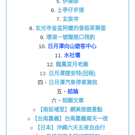
5.
伊達邵
6.
土亭仔步道
7.
玄奘寺
8.
玄光寺金盆阿嬤的香菇茶葉蛋
9.
環湖ㄧ號隧道口筏釣
10.
日月潭向山遊客中心
11.
水社壩
12.
龍鳳宮月老廟
13.
日月潭捷安特(回程)
四、
日月潭汽車停車資訊
五、
結論
六、
相關文章
○
【南投埔里】網美旅遊景點
○
【台南嘉義】台南嘉義兩天一夜
○
【日本】沖繩六天五夜自由行