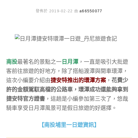
發佈於 2019-02-22 由
a66550077
南投
最著名的景點之一
日月潭
，一直是吸引大批遊
客前往旅遊的好地方，除了搭船渡潭與開車環潭，
這次小編要介紹由
捷安特推出的環潭方案
，
花費少
許的金額駕馭高檔的公路車，環潭成功還能夠拿到
捷安特官方證書
，這趟是小編參加第三次了，悠哉
騎車享受日月潭風景可是假日旅遊的好選擇。
【南投埔里一日遊資訊】