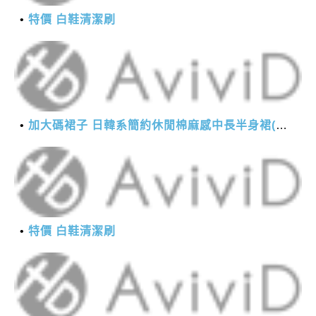
特價 白鞋清潔刷
加大碼裙子 日韓系簡約休閒棉麻感中長半身裙(M-2XL)【XMS54038】＊艾美時尚(現+預)
特價 白鞋清潔刷