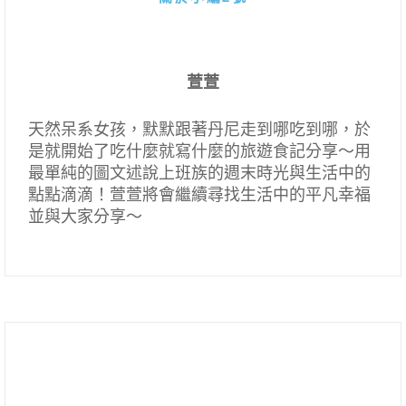
萱萱
天然呆系女孩，默默跟著丹尼走到哪吃到哪，於
是就開始了吃什麼就寫什麼的旅遊食記分享～用
最單純的圖文述說上班族的週末時光與生活中的
點點滴滴！萱萱將會繼續尋找生活中的平凡幸福
並與大家分享～