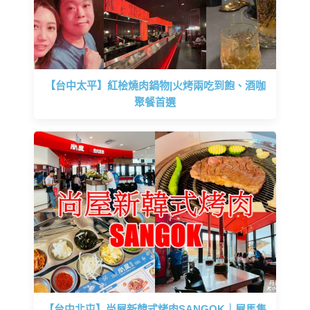
【台中太平】紅桧燒肉鍋物|火烤兩吃到飽、酒咖
聚餐首選
【台中北屯】尚屋新韓式烤肉SANGOK｜屋馬集