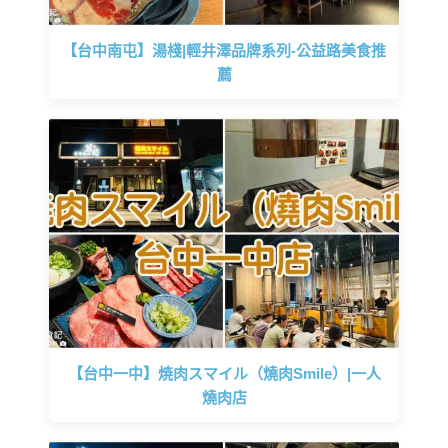
【台中南屯】湯棧|輕井澤品牌系列-公益路美食推
薦
【台中一中】焼肉スマイル（燒肉Smile）|一人
燒肉店