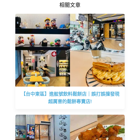
相關文章
【台中東區】進舷號飲料鬆餅店｜誤打誤撞發現
超厲害的鬆餅專賣店!