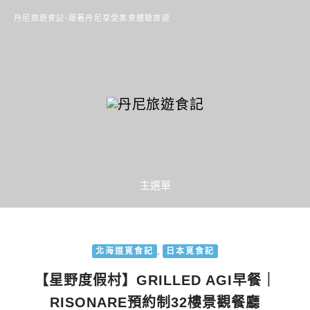
丹尼旅遊食記-跟著丹尼享受美食體驗旅遊
主選單
,
北海道覓食記
日本覓食記
【星野度假村】GRILLED AGI早餐｜
RISONARE預約制32樓景觀餐廳