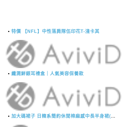
特價 【NFL】中性落肩隊伍印花T-淺卡其
纖潤鮮銀耳禮盒｜人氣美容保養款
加大碼裙子 日韓系簡約休閒棉麻感中長半身裙(M-2XL)【XMS54038】＊艾美時尚(現+預)