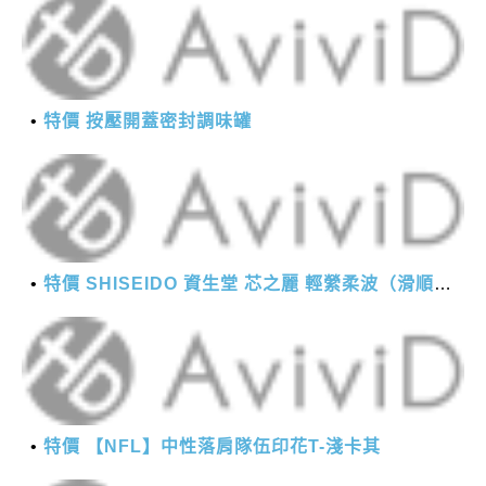
特價 按壓開蓋密封調味罐
特價 SHISEIDO 資生堂 芯之麗 輕縈柔波（滑順潤澤）護髮乳 1000g
特價 【NFL】中性落肩隊伍印花T-淺卡其