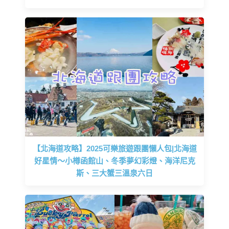
【北海道攻略】2025可樂旅遊跟團懶人包|北海道
好星情～小樽函館山、冬季夢幻彩燈、海洋尼克
斯、三大蟹三溫泉六日