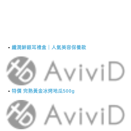
纖潤鮮銀耳禮盒｜人氣美容保養款
特價 完熟黃金冰烤地瓜500g