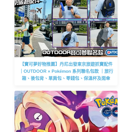
【寶可夢好物推薦】丹尼出發東京旅遊抓寶配件
｜OUTDOOR × Pokémon 系列聯名包款 ｜旅行
箱、後包背、單肩包、零錢包、保溫杯及雨傘