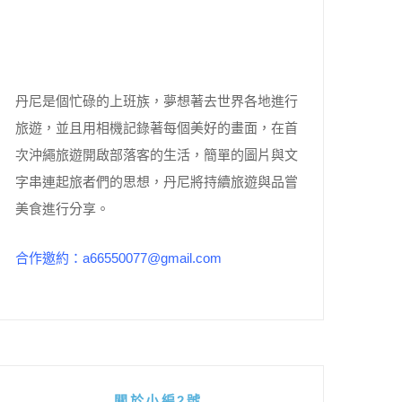
丹尼是個忙碌的上班族，夢想著去世界各地進行
旅遊，並且用相機記錄著每個美好的畫面，在首
次沖繩旅遊開啟部落客的生活，簡單的圖片與文
字串連起旅者們的思想，丹尼將持續旅遊與品嘗
美食進行分享。
合作邀約：a66550077@gmail.com
關於小編2號