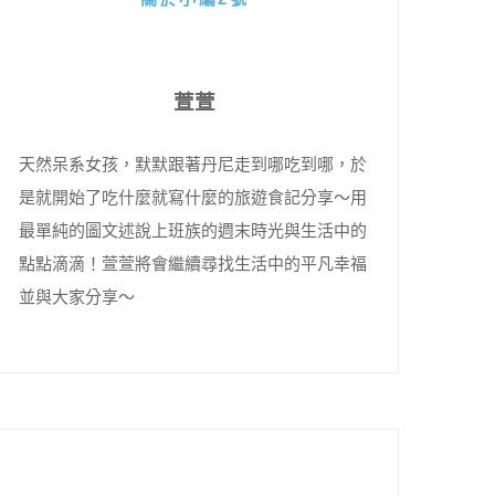
萱萱
天然呆系女孩，默默跟著丹尼走到哪吃到哪，於
是就開始了吃什麼就寫什麼的旅遊食記分享～用
最單純的圖文述說上班族的週末時光與生活中的
點點滴滴！萱萱將會繼續尋找生活中的平凡幸福
並與大家分享～