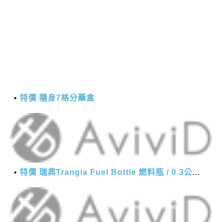
特價 隨身7格分藥盒
特價 瑞典Trangia Fuel Bottle 燃料瓶 / 0.3公升-軍綠色