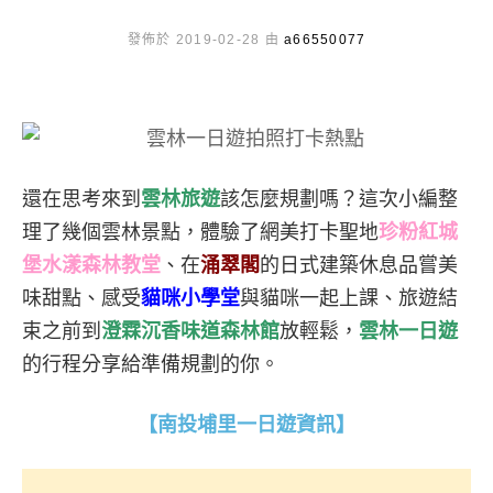
發佈於 2019-02-28 由
a66550077
還在思考來到
雲林旅遊
該怎麼規劃嗎？這次小編整
理了幾個雲林景點，體驗了網美打卡聖地
珍粉紅城
堡水漾森林教堂
、在
涌翠閣
的日式建築休息品嘗美
味甜點、感受
貓咪小學堂
與貓咪一起上課、旅遊結
束之前到
澄霖沉香味道森林館
放輕鬆，
雲林一日遊
的行程分享給準備規劃的你。
【南投埔里一日遊資訊】