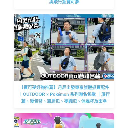
與飛行系寶可夢
【寶可夢好物推薦】丹尼出發東京旅遊抓寶配件
｜OUTDOOR × Pokémon 系列聯名包款 ｜旅行
箱、後包背、單肩包、零錢包、保溫杯及雨傘