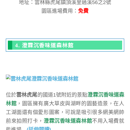
地址：雲林縣虎尾鎮頂溪里過溪56之2號
園區進場費用：
免費
4. 澄霖沉香味道森林館
位於
雲林虎尾
的國道1號附近的景點
澄霖沉香味道森
林館
，園區擁有廣大草皮與湖畔的園藝造景，在人
工湖面還有個愛形圖案，可說是吸引很多網美網帥
前來拍照打卡，
澄霖沉香味道森林館
不用入場費就
能進場…
(延伸閱讀)