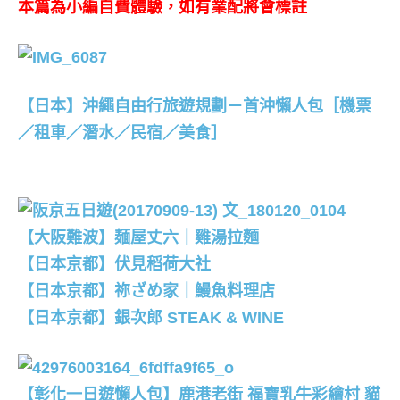
本篇為小編自費體驗，如有業配將會標註
【日本】沖繩自由行旅遊規劃－首沖懶人包［機票
／租車／潛水／民宿／美食］
【大阪難波】麺屋丈六｜雞湯拉麵
【日本京都】伏見稻荷大社
【日本京都】祢ざめ家｜鰻魚料理店
【日本京都】銀次郎 STEAK & WINE
【彰化一日遊懶人包】鹿港老街 福寶乳牛彩繪村 貓