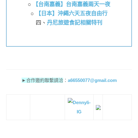
○
【台南嘉義】台南嘉義兩天一夜
○
【日本】沖繩六天五夜自由行
四、
丹尼旅遊食記相關特刊
►
合作邀約聯繫請洽
：
a66550077@gmail.com