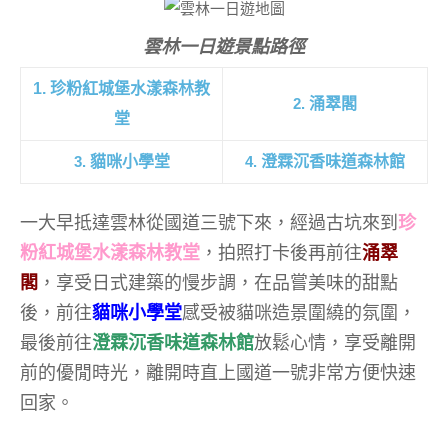
雲林一日遊景點路徑
1. 珍粉紅城堡水漾森林教
2.
涌翠閣
堂
3.
貓咪小學堂
4.
澄霖沉香味道森林館
一大早抵達雲林從國道三號下來，經過古坑來到
珍
粉紅城堡水漾森林教堂
，拍照打卡後再前往
涌翠
閣
，享受日式建築的慢步調，在品嘗美味的甜點
後，前往
貓咪小學堂
感受被貓咪造景圍繞的氛圍，
最後前往
澄霖沉香味道森林館
放鬆心情，享受離開
前的優閒時光，離開時直上國道一號非常方便快速
回家。