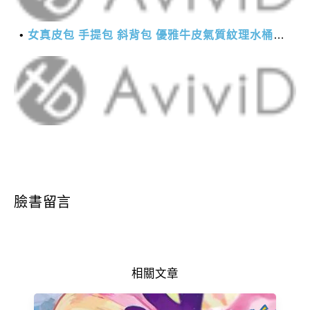
女真皮包 手提包 斜背包 優雅牛皮氣質紋理水桶包(2色)【XBO7950112】＊艾美時尚(現+預)
臉書留言
相關文章