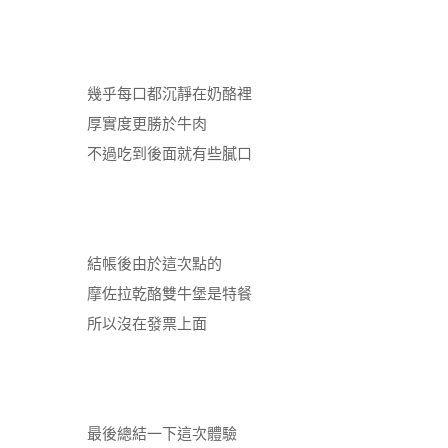
幾乎每口都沉靜在奶酪裡
厚實度更勝於牛肉
不過吃到後面就有些膩口
結帳後由於這次點的
摩佐拉乾酪雙牛堡是特餐
所以沒在發票上面
最後總結一下這次體驗