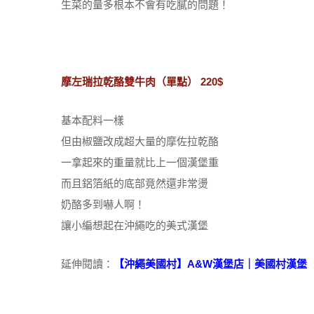
生菜的量多根本不會有吃膩的問題！
摩左瑞拉乾酪雙牛肉（單點） 220$
基本配料一樣
但由椒鹽改成超大量的摩佐拉乾酪
一拿起來的重量就比上一個漢堡重
而且鋁箔紙的底部竟然還非常燙
奶酪多到嚇人啊！
讓小編想起在沖繩吃的美式漢堡
延伸閱讀：
【沖繩美國村】A&W漢堡店｜美國村漢堡