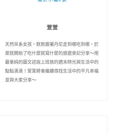
萱萱
天然呆系女孩，默默跟著丹尼走到哪吃到哪，於
是就開始了吃什麼就寫什麼的旅遊食記分享～用
最單純的圖文述說上班族的週末時光與生活中的
點點滴滴！萱萱將會繼續尋找生活中的平凡幸福
並與大家分享～