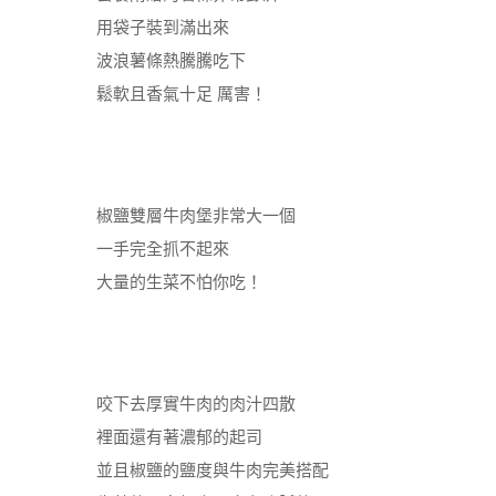
用袋子裝到滿出來
波浪薯條熱騰騰吃下
鬆軟且香氣十足 厲害！
椒鹽雙層牛肉堡非常大一個
一手完全抓不起來
大量的生菜不怕你吃！
咬下去厚實牛肉的肉汁四散
裡面還有著濃郁的起司
並且椒鹽的鹽度與牛肉完美搭配