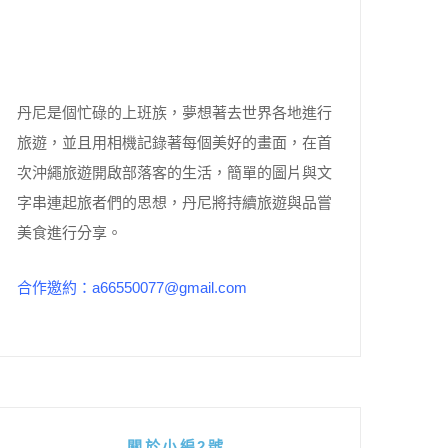
丹尼是個忙碌的上班族，夢想著去世界各地進行
旅遊，並且用相機記錄著每個美好的畫面，在首
次沖繩旅遊開啟部落客的生活，簡單的圖片與文
字串連起旅者們的思想，丹尼將持續旅遊與品嘗
美食進行分享。
合作邀約：a66550077@gmail.com
關於小編2號