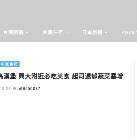
台灣旅遊
台灣住宿
日本旅遊
POKE
台中覓食記
高漢堡 興大附近必吃美食 起司濃郁蔬菜暴增
08-21 由
a66550077