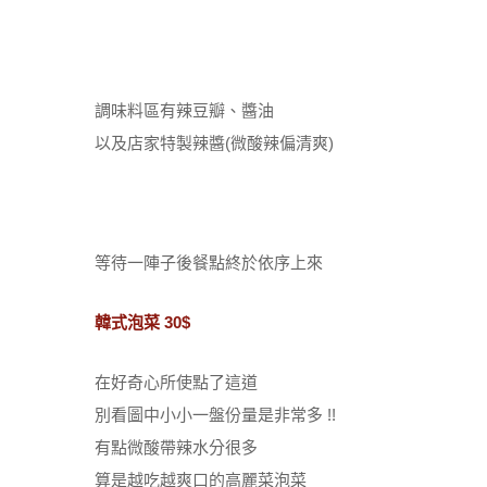
調味料區有辣豆瓣、醬油
以及店家特製辣醬(微酸辣偏清爽)
等待一陣子後餐點終於依序上來
韓式泡菜 30$
在好奇心所使點了這道
別看圖中小小一盤份量是非常多 !!
有點微酸帶辣水分很多
算是越吃越爽口的高麗菜泡菜