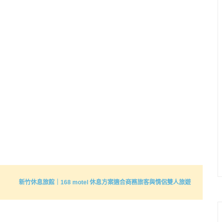
新竹休息旅館｜168 motel 休息方案適合商務旅客與情侶雙人旅遊