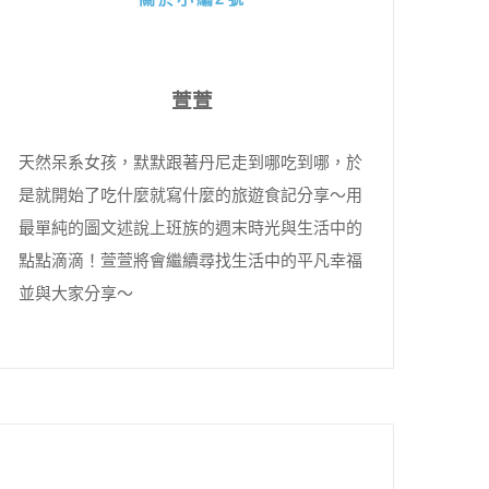
萱萱
天然呆系女孩，默默跟著丹尼走到哪吃到哪，於
是就開始了吃什麼就寫什麼的旅遊食記分享～用
最單純的圖文述說上班族的週末時光與生活中的
點點滴滴！萱萱將會繼續尋找生活中的平凡幸福
並與大家分享～