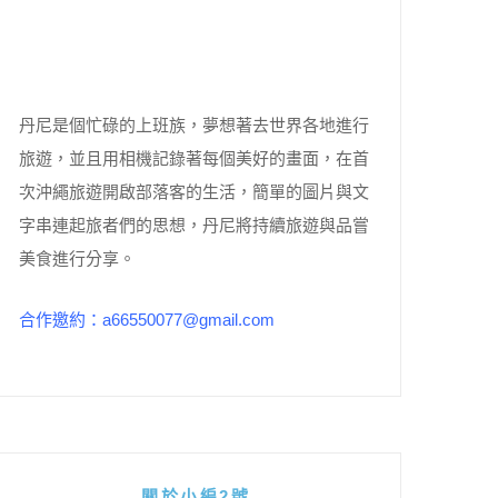
丹尼是個忙碌的上班族，夢想著去世界各地進行
旅遊，並且用相機記錄著每個美好的畫面，在首
次沖繩旅遊開啟部落客的生活，簡單的圖片與文
字串連起旅者們的思想，丹尼將持續旅遊與品嘗
美食進行分享。
合作邀約：a66550077@gmail.com
關於小編2號