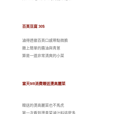
百頁豆腐 30$
滷得透徹百頁口感帶點微脆
撒上簡單的醬油與青蔥
算是一道非常清爽的小菜
當天9/8消費贈送燙高麗菜
贈送的燙高麗菜也不馬虎
第一次看到燙青菜滷汁料這麼多