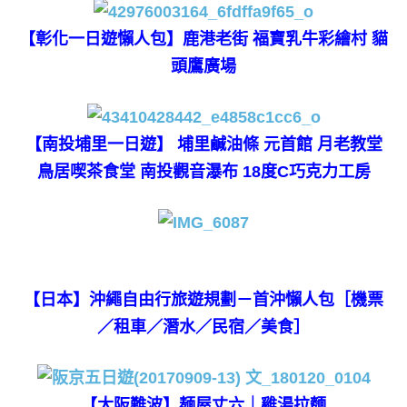
【彰化一日遊懶人包】鹿港老街 福寶乳牛彩繪村 貓
頭鷹廣場
【南投埔里一日遊】 埔里鹹油條 元首館 月老教堂
鳥居喫茶食堂 南投觀音瀑布 18度C巧克力工房
【日本】沖繩自由行旅遊規劃－首沖懶人包［機票
／租車／潛水／民宿／美食］
【大阪難波】麺屋丈六｜雞湯拉麵