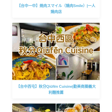
【台中一中】焼肉スマイル（燒肉Smile）|一人
燒肉店
【台中西屯】秋分Qiūfēn Cuisine|勤美商圈義大
利麵推薦