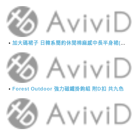
加大碼裙子 日韓系簡約休閒棉麻感中長半身裙(M-2XL)【XMS54038】＊艾美時尚(現+預)
Forest Outdoor 強力磁鐵掛鉤組 附D扣 共九色