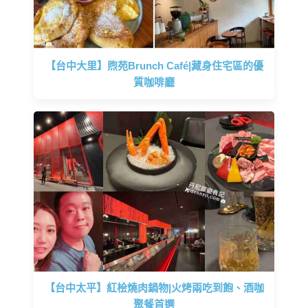
【台中大里】煦苑Brunch Café|藏身住宅區的優
質咖啡廳
【台中太平】紅桧燒肉鍋物|火烤兩吃到飽、酒咖
聚餐首選