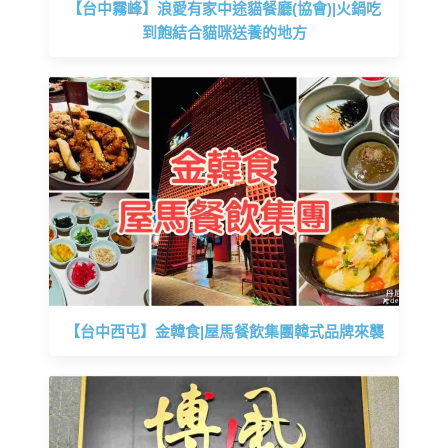
【台中霧峰】浪愛有家中途貓餐廳(協會)|火鍋吃
到飽結合貓咪送養的地方
【台中西屯】金韓食|屋馬餐飲集團韓式品牌來襲