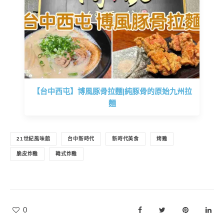
【台中西屯】博風豚骨拉麵|純豚骨的原始九州拉
麵
21世紀風味館
台中新時代
新時代美食
烤雞
脆皮炸雞
韓式炸雞
0