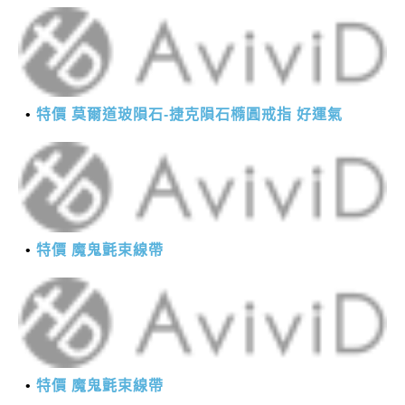
特價 莫爾道玻隕石-捷克隕石橢圓戒指 好運氣
特價 魔鬼氈束線帶
特價 魔鬼氈束線帶