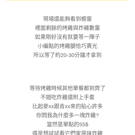
現場還能夠看到櫥窗
裡面剩餘的烤雞與炸雞數量
如果剛好沒有就要等一陣子
小編點的烤雞腿恰巧賣光
所以等了約20-30分鐘才拿到
等待烤雞時候其他單餐都到齊了
不錯吃炸雞還附上手套
比起麥xx跟肯xx來的貼心許多
你問我為什麼多一塊炸雞?
當然是單點的55$
還是想試試看它們家原味炸雞