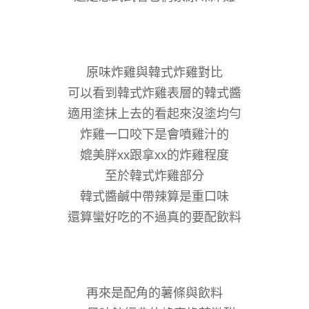
原味炸雞與韓式炸雞對比
可以看到韓式炸雞表層的韓式醬
適用塗抹上去的看起來沒塗均勻
炸雞一口咬下是會噴雞汁的
媲美胖xx跟拿xx的炸雞程度
至於韓式炸雞部分
韓式醬鹹中帶辣算是重口味
還算蠻好吃的不過真的要配飲料
再來是配角的薯條與飲料