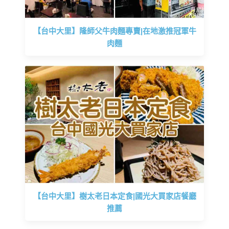
【台中大里】隆師父牛肉麵專賣|在地激推冠軍牛
肉麵
【台中大里】樹太老日本定食|國光大買家店餐廳
推薦