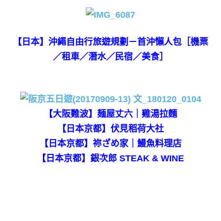
【日本】沖繩自由行旅遊規劃－首沖懶人包［機票
／租車／潛水／民宿／美食］
【大阪難波】麺屋丈六｜雞湯拉麵
【日本京都】伏見稻荷大社
【日本京都】祢ざめ家｜鰻魚料理店
【日本京都】銀次郎 STEAK & WINE