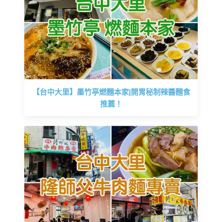
【台中大里】墨竹亭燃麵本家|開胃秘制辣醬麵食
推薦！