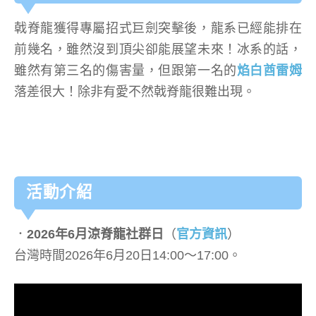
戟脊龍獲得專屬招式巨劍突擊後，龍系已經能排在
前幾名，雖然沒到頂尖卻能展望未來！冰系的話，
雖然有第三名的傷害量，但跟第一名的
焰白酋雷姆
落差很大！除非有愛不然戟脊龍很難出現。
活動介紹
．
2026年6月涼脊龍社群日
（
官方資訊
）
台灣時間2026年6月20日14:00～17:00。