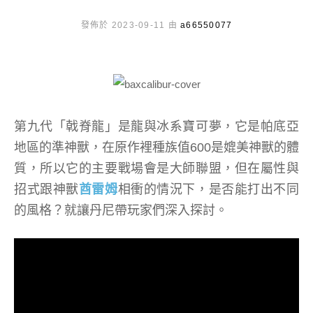
發佈於 2023-09-11 由
a66550077
第九代「戟脊龍」是龍與冰系寶可夢，它是帕底亞
地區的準神獸，在原作裡種族值600是媲美神獸的體
質，所以它的主要戰場會是大師聯盟，但在屬性與
招式跟神獸
酋雷姆
相衝的情況下，是否能打出不同
的風格？就讓丹尼帶玩家們深入探討。