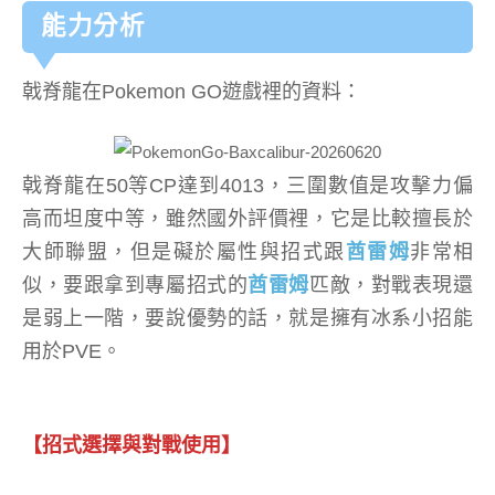
能力分析
戟脊龍在Pokemon GO遊戲裡的資料：
戟脊龍在50等CP達到4013，三圍數值是攻擊力偏
高而坦度中等，雖然國外評價裡，它是比較擅長於
大師聯盟，但是礙於屬性與招式跟
酋雷姆
非常相
似，要跟拿到專屬招式的
酋雷姆
匹敵，對戰表現還
是弱上一階，要說優勢的話，就是擁有冰系小招能
用於PVE。
【招式選擇與對戰使用】