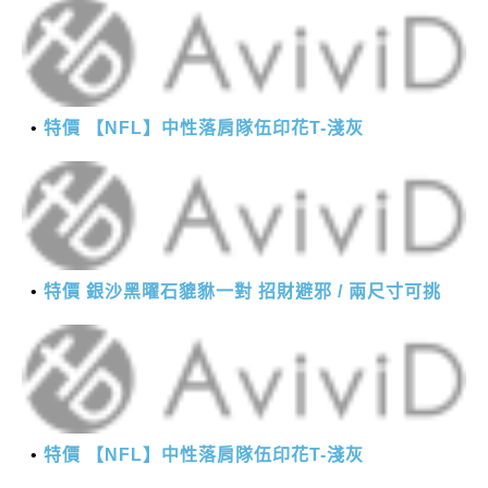
特價 【NFL】中性落肩隊伍印花T-淺灰
特價 銀沙黑曜石貔貅一對 招財避邪 / 兩尺寸可挑
特價 【NFL】中性落肩隊伍印花T-淺灰