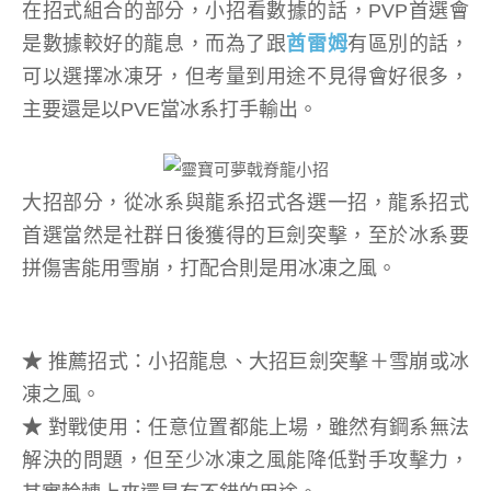
在招式組合的部分，小招看數據的話，PVP首選會
是數據較好的龍息，而為了跟
酋雷姆
有區別的話，
可以選擇冰凍牙，但考量到用途不見得會好很多，
主要還是以PVE當冰系打手輸出。
大招部分，從冰系與龍系招式各選一招，龍系招式
首選當然是社群日後獲得的巨劍突擊，至於冰系要
拼傷害能用雪崩，打配合則是用冰凍之風。
★
推薦招式：小招龍息、大招巨劍突擊＋雪崩或冰
凍之風。
★
對戰使用：任意位置都能上場，雖然有鋼系無法
解決的問題，但至少冰凍之風能降低對手攻擊力，