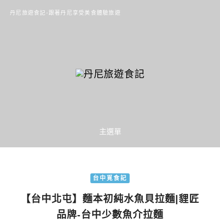
丹尼旅遊食記-跟著丹尼享受美食體驗旅遊
主選單
台中覓食記
【台中北屯】麵本初純水魚貝拉麵|貍匠
品牌-台中少數魚介拉麵