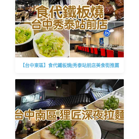
【台中東區】食代鐵板燒|秀泰站前店美食街推薦