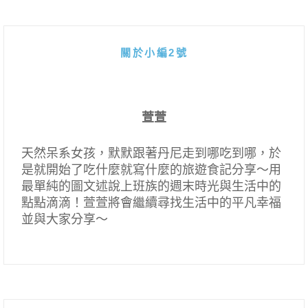
關於小編2號
萱萱
天然呆系女孩，默默跟著丹尼走到哪吃到哪，於
是就開始了吃什麼就寫什麼的旅遊食記分享～用
最單純的圖文述說上班族的週末時光與生活中的
點點滴滴！萱萱將會繼續尋找生活中的平凡幸福
並與大家分享～