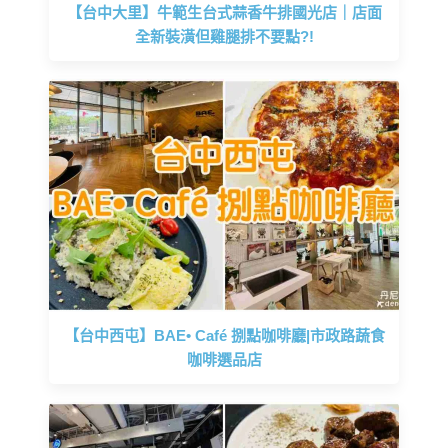
【台中大里】牛範生台式蒜香牛排國光店｜店面
全新裝潢但雞腿排不要點?!
【台中西屯】BAE• Café 捌點咖啡廳|市政路蔬食
咖啡選品店