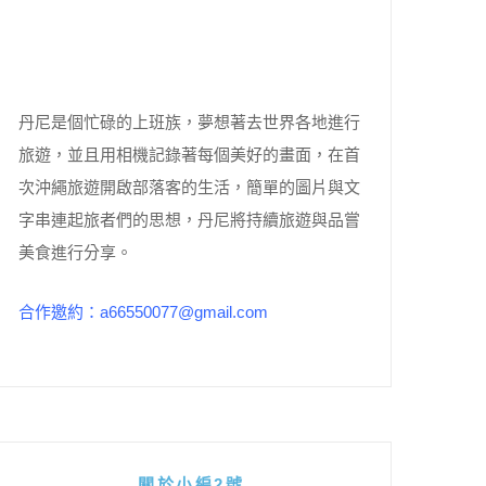
丹尼是個忙碌的上班族，夢想著去世界各地進行
旅遊，並且用相機記錄著每個美好的畫面，在首
次沖繩旅遊開啟部落客的生活，簡單的圖片與文
字串連起旅者們的思想，丹尼將持續旅遊與品嘗
美食進行分享。
合作邀約：a66550077@gmail.com
關於小編2號