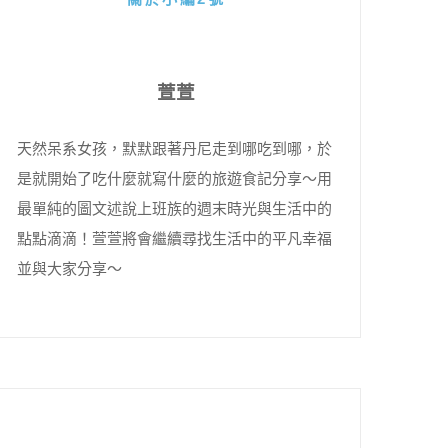
萱萱
天然呆系女孩，默默跟著丹尼走到哪吃到哪，於
是就開始了吃什麼就寫什麼的旅遊食記分享～用
最單純的圖文述說上班族的週末時光與生活中的
點點滴滴！萱萱將會繼續尋找生活中的平凡幸福
並與大家分享～