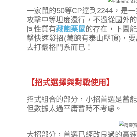
一家鼠的50等CP達到2244，
攻擊中等坦度還行，不過從國外的
同性質有
藏飽栗鼠
的存在，下圖能
擊快速發招(藏飽有泰山壓頂)，
去打翻格鬥系而已！
【招式選擇與對戰使用】
招式組合的部分，小招首選是蓄能
但數據太過平庸暫時不考慮。
大招部分，首選已經改良過的高速