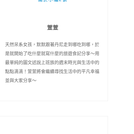
萱萱
天然呆系女孩，默默跟著丹尼走到哪吃到哪，於
是就開始了吃什麼就寫什麼的旅遊食記分享～用
最單純的圖文述說上班族的週末時光與生活中的
點點滴滴！萱萱將會繼續尋找生活中的平凡幸福
並與大家分享～