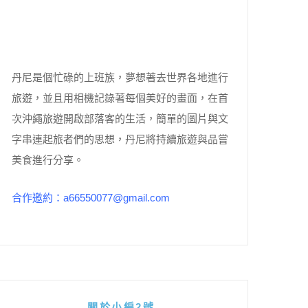
丹尼是個忙碌的上班族，夢想著去世界各地進行
旅遊，並且用相機記錄著每個美好的畫面，在首
次沖繩旅遊開啟部落客的生活，簡單的圖片與文
字串連起旅者們的思想，丹尼將持續旅遊與品嘗
美食進行分享。
合作邀約：a66550077@gmail.com
關於小編2號