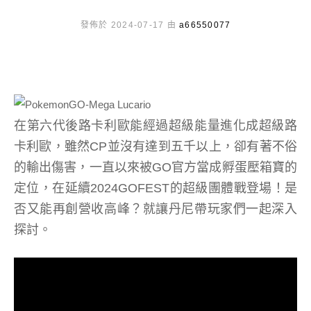
發佈於 2024-07-17 由
a66550077
在第六代後路卡利歐能經過超級能量進化成超級路
卡利歐，雖然CP並沒有達到五千以上，卻有著不俗
的輸出傷害，一直以來被GO官方當成孵蛋壓箱寶的
定位，在延續2024GOFEST的超級團體戰登場！是
否又能再創營收高峰？就讓丹尼帶玩家們一起深入
探討。