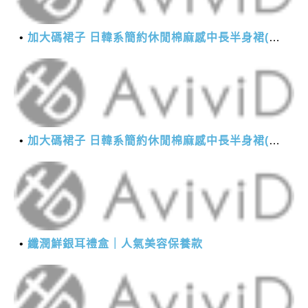
加大碼裙子 日韓系簡約休閒棉麻感中長半身裙(M-2XL)【XMS54038】＊艾美時尚(現+預)
加大碼裙子 日韓系簡約休閒棉麻感中長半身裙(M-2XL)【XMS54038】＊艾美時尚(現+預)
纖潤鮮銀耳禮盒｜人氣美容保養款