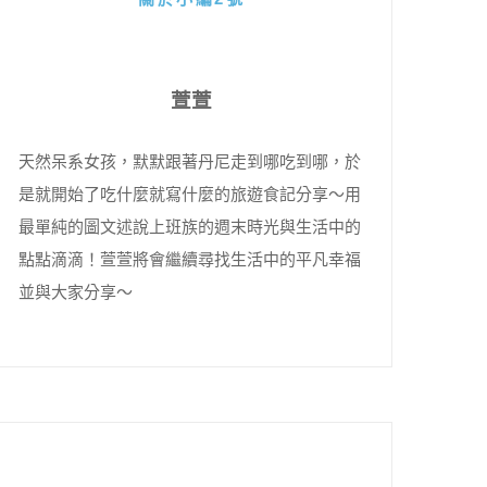
萱萱
天然呆系女孩，默默跟著丹尼走到哪吃到哪，於
是就開始了吃什麼就寫什麼的旅遊食記分享～用
最單純的圖文述說上班族的週末時光與生活中的
點點滴滴！萱萱將會繼續尋找生活中的平凡幸福
並與大家分享～