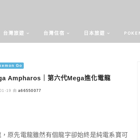
台灣旅遊
台灣住宿
日本旅遊
POKE
kemon Go
ga Ampharos｜第六代Mega進化電龍
01-19 由
a66550077
龍，原先電龍雖然有個龍字卻始終是純電系寶可