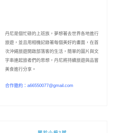
丹尼是個忙碌的上班族，夢想著去世界各地進行
旅遊，並且用相機記錄著每個美好的畫面，在首
次沖繩旅遊開啟部落客的生活，簡單的圖片與文
字串連起旅者們的思想，丹尼將持續旅遊與品嘗
美食進行分享。
合作邀約：a66550077@gmail.com
關於小編2號